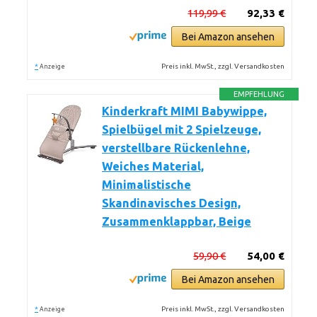
119,99 €
92,33 €
Bei Amazon ansehen
*
Preis inkl. MwSt., zzgl. Versandkosten
Anzeige
EMPFEHLUNG
Kinderkraft MIMI Babywippe,
Spielbügel mit 2 Spielzeuge,
verstellbare Rückenlehne,
Weiches Material,
Minimalistische
Skandinavisches Design,
Zusammenklappbar, Beige
59,90 €
54,00 €
Bei Amazon ansehen
*
Preis inkl. MwSt., zzgl. Versandkosten
Anzeige