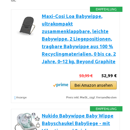
ist.
EMPFEHLUNG
Maxi-Cosi Loa Babywippe,
ultrakompakt
zusammenklappbare, leichte
Babywippe, 2 Liegepositionen,
tragbare Babywippe aus 100 %
Recyclingmaterialien, 0 bis ca. 2
Jahre, 0–12 kg, Beyond Graphite
59,99 €
52,99 €
Bei Amazon ansehen
*
Preis inkl. MwSt., zzgl. Versandkosten
Anzeige
EMPFEHLUNG
Nukido Babywippe Baby Wippe
Babyschaukel Babyliege - mit