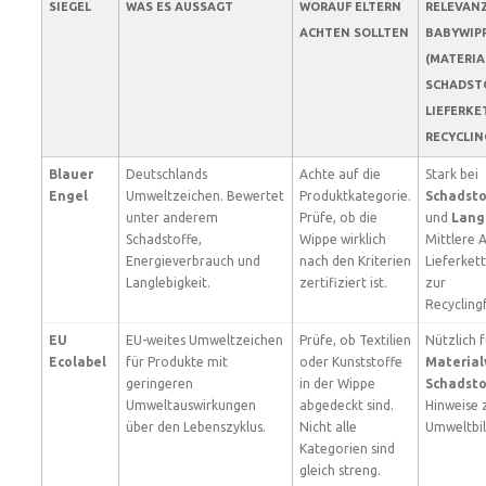
SIEGEL
WAS ES AUSSAGT
WORAUF ELTERN
RELEVANZ
ACHTEN SOLLTEN
BABYWIP
(MATERIA
SCHADSTO
LIEFERKE
RECYCLIN
Blauer
Deutschlands
Achte auf die
Stark bei
Engel
Umweltzeichen. Bewertet
Produktkategorie.
Schadsto
unter anderem
Prüfe, ob die
und
Lang
Schadstoffe,
Wippe wirklich
Mittlere 
Energieverbrauch und
nach den Kriterien
Lieferkett
Langlebigkeit.
zertifiziert ist.
zur
Recyclingf
EU
EU-weites Umweltzeichen
Prüfe, ob Textilien
Nützlich f
Ecolabel
für Produkte mit
oder Kunststoffe
Material
geringeren
in der Wippe
Schadsto
Umweltauswirkungen
abgedeckt sind.
Hinweise 
über den Lebenszyklus.
Nicht alle
Umweltbil
Kategorien sind
gleich streng.