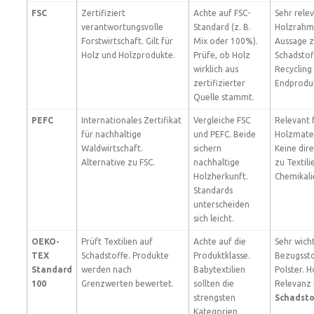
FSC
Zertifiziert
Achte auf FSC-
Sehr relev
verantwortungsvolle
Standard (z. B.
Holzrahm
Forstwirtschaft. Gilt für
Mix oder 100%).
Aussage 
Holz und Holzprodukte.
Prüfe, ob Holz
Schadstof
wirklich aus
Recycling
zertifizierter
Endproduk
Quelle stammt.
PEFC
Internationales Zertifikat
Vergleiche FSC
Relevant 
für nachhaltige
und PEFC. Beide
Holzmater
Waldwirtschaft.
sichern
Keine dir
Alternative zu FSC.
nachhaltige
zu Textili
Holzherkunft.
Chemikali
Standards
unterscheiden
sich leicht.
OEKO-
Prüft Textilien auf
Achte auf die
Sehr wicht
TEX
Schadstoffe. Produkte
Produktklasse.
Bezugssto
Standard
werden nach
Babytextilien
Polster. 
100
Grenzwerten bewertet.
sollten die
Relevanz 
strengsten
Schadsto
Kategorien