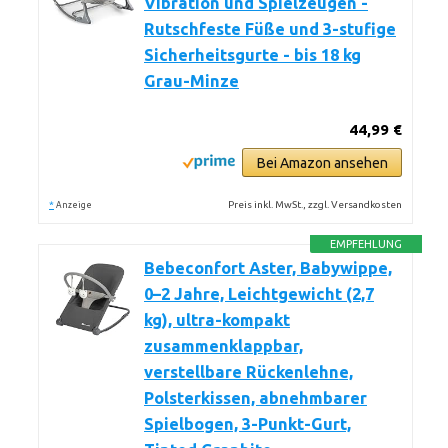
Vibration und Spielzeugen -
Rutschfeste Füße und 3-stufige
Sicherheitsgurte - bis 18 kg
Grau-Minze
44,99 €
Bei Amazon ansehen
*
Preis inkl. MwSt., zzgl. Versandkosten
Anzeige
EMPFEHLUNG
Bebeconfort Aster, Babywippe,
0–2 Jahre, Leichtgewicht (2,7
kg), ultra-kompakt
zusammenklappbar,
verstellbare Rückenlehne,
Polsterkissen, abnehmbarer
Spielbogen, 3-Punkt-Gurt,