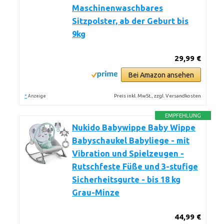
Maschinenwaschbares
Sitzpolster, ab der Geburt bis
9kg
29,99 €
Bei Amazon ansehen
*
Preis inkl. MwSt., zzgl. Versandkosten
Anzeige
EMPFEHLUNG
Nukido Babywippe Baby Wippe
Babyschaukel Babyliege - mit
Vibration und Spielzeugen -
Rutschfeste Füße und 3-stufige
Sicherheitsgurte - bis 18 kg
Grau-Minze
44,99 €