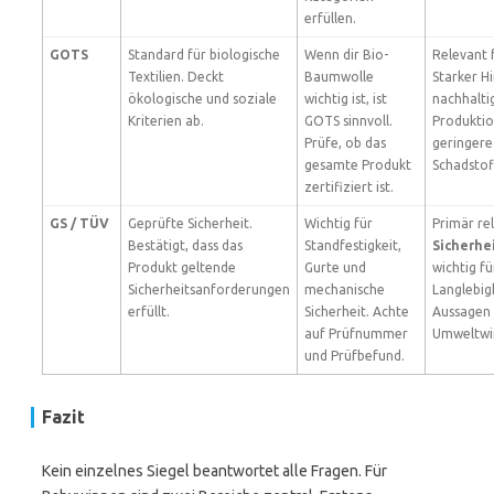
erfüllen.
GOTS
Standard für biologische
Wenn dir Bio-
Relevant f
Textilien. Deckt
Baumwolle
Starker H
ökologische und soziale
wichtig ist, ist
nachhalti
Kriterien ab.
GOTS sinnvoll.
Produktio
Prüfe, ob das
geringere
gesamte Produkt
Schadstof
zertifiziert ist.
GS / TÜV
Geprüfte Sicherheit.
Wichtig für
Primär re
Bestätigt, dass das
Standfestigkeit,
Sicherhe
Produkt geltende
Gurte und
wichtig fü
Sicherheitsanforderungen
mechanische
Langlebigk
erfüllt.
Sicherheit. Achte
Aussagen
auf Prüfnummer
Umweltwi
und Prüfbefund.
Fazit
Kein einzelnes Siegel beantwortet alle Fragen. Für