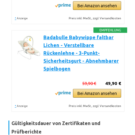
Bei Amazon ansehen
*
Preis inkl. MwSt., zzgl. Versandkosten
Anzeige
EMPFEHLUNG
Badabulle Babywippe faltbar
Lichen - Verstellbare
Rückenlehne - 3-Punkt-
Sicherheitsgurt - Abnehmbarer
Spielbogen
59,90 €
49,90 €
Bei Amazon ansehen
*
Preis inkl. MwSt., zzgl. Versandkosten
Anzeige
Gültigkeitsdauer von Zertifikaten und
Prüfberichte