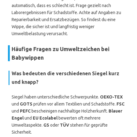
automatisch, dass es schlecht ist. Frage gezielt nach
Laborergebnissen für Schadstoffe. Achte auf Angaben zu
Reparierbarkeit und Ersatzbezügen. So findest du eine
Wippe, die sicher ist und langfristig weniger
Umweltbelastung verursacht.
Häufige Fragen zu Umweltzeichen bei
Babywippen
Was bedeuten die verschiedenen Siegel kurz
und knapp?
Siegel haben unterschiedliche Schwerpunkte.
OEKO-TEX
und
GOTS
prüfen vor allem Textilien und Schadstoffe.
FSC
und
PEFC
bescheinigen nachhaltige Holzherkunft.
Blauer
Engel
und
EU Ecolabel
bewerten oft mehrere
Umweltaspekte.
GS
oder
TÜV
stehen für geprüfte
Sicherheit.