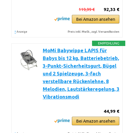
119,99 €
92,33 €
Bei Amazon ansehen
*
Preis inkl. MwSt., zzgl. Versandkosten
Anzeige
EMPFEHLUNG
MoMi Babywippe LAPIS für
Babys bis 12 kg, Batteriebetrieb,
3-Punkt-Sicherheitsgurt, Bügel
und 2 Spielzeuge, 3-fach
verstellbare Rückenlehne, 8
Melodien, Lautstärkeregelung, 3
Vibrationsmodi
44,99 €
Bei Amazon ansehen