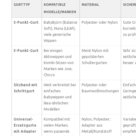
GURTTYP
KOMPATIBLE
MATERIAL
SICHE
MODELLE/MARKEN
3-Punkt-Gurt
BabyBjörn (Balance
Polyester oder Nylon
Gute Gr
Soft), Nuna (LEAF),
korrekt
viele generische
zu prüf
Wippen
5-Punkt-Gurt
Bei einigen
Meist Nylon mit
Sehr si
Aktivwippen und
gepolsterten
seitlic
Kombi-Sitzen von
Schultergurten
besser 
Marken wie Joie,
Chicco
Sitzband mit
Weit verbreitet bei
Polyester oder
Einfach
Schrittgurt
einfachen
Baumwollmischungen
Geringe
Babywippen und
seitlic
Ikea-ähnlichen
Modellen
Universal-
Kompatibel mit
Nylon, Polyester;
Variabe
Ersatzgurte
vielen Marken,
Adapter aus
geprüf
mit Adapter
wenn passende
Metall/Kunststoff
empfeh