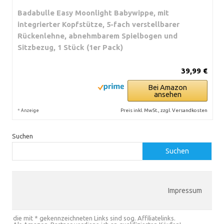
Badabulle Easy Moonlight Babywippe, mit
integrierter Kopfstütze, 5-fach verstellbarer
Rückenlehne, abnehmbarem Spielbogen und
Sitzbezug, 1 Stück (1er Pack)
39,99 €
Bei Amazon
ansehen
*
Preis inkl. MwSt., zzgl. Versandkosten
Anzeige
Suchen
Suchen
Impressum
die mit * gekennzeichneten Links sind sog. Affiliatelinks.