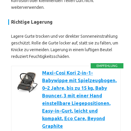
Korrosion oder klemmenden Teilen Gurt nicht
weiterverwenden.
Richtige Lagerung
Lagere Gurte trocken und vor direkter Sonneneinstrahlung
geschützt. Rolle die Gurte locker auf, statt sie zu falten, um
Knicke zu vermeiden. Lagerung in einem luftigen Beutel
reduziert Feuchtigkeitsschäden.
EMPFEHLUNG
Maxi-Cosi Kori 2-in-1-
Babywippe mit Spielzeugbogen,
0–2 Jahre, bis zu 15 kg, Baby
Bouncer, 3 mit einer Hand
einstellbare Liegepositionen,
Easy-in-Gurt, leicht und
kompakt, Eco Care, Beyond
Graphite