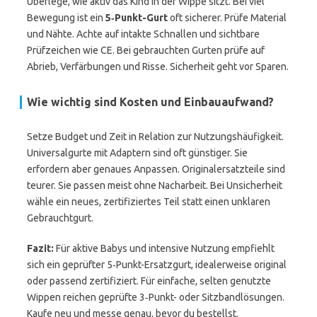
Überlege, wie aktiv das Kind in der Wippe sitzt. Bei viel
Bewegung ist ein
5‑Punkt-Gurt
oft sicherer. Prüfe Material
und Nähte. Achte auf intakte Schnallen und sichtbare
Prüfzeichen wie CE. Bei gebrauchten Gurten prüfe auf
Abrieb, Verfärbungen und Risse. Sicherheit geht vor Sparen.
Wie wichtig sind Kosten und Einbauaufwand?
Setze Budget und Zeit in Relation zur Nutzungshäufigkeit.
Universalgurte mit Adaptern sind oft günstiger. Sie
erfordern aber genaues Anpassen. Originalersatzteile sind
teurer. Sie passen meist ohne Nacharbeit. Bei Unsicherheit
wähle ein neues, zertifiziertes Teil statt einen unklaren
Gebrauchtgurt.
Fazit:
Für aktive Babys und intensive Nutzung empfiehlt
sich ein geprüfter 5‑Punkt-Ersatzgurt, idealerweise original
oder passend zertifiziert. Für einfache, selten genutzte
Wippen reichen geprüfte 3‑Punkt- oder Sitzbandlösungen.
Kaufe neu und messe genau, bevor du bestellst.