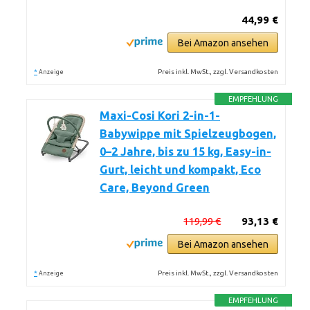
44,99 €
Bei Amazon ansehen
*
Preis inkl. MwSt., zzgl. Versandkosten
Anzeige
EMPFEHLUNG
Maxi-Cosi Kori 2-in-1-
Babywippe mit Spielzeugbogen,
0–2 Jahre, bis zu 15 kg, Easy-in-
Gurt, leicht und kompakt, Eco
Care, Beyond Green
119,99 €
93,13 €
Bei Amazon ansehen
*
Preis inkl. MwSt., zzgl. Versandkosten
Anzeige
EMPFEHLUNG