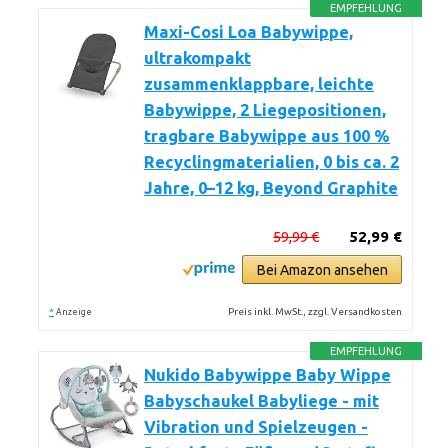
EMPFEHLUNG
Maxi-Cosi Loa Babywippe,
ultrakompakt
zusammenklappbare, leichte
Babywippe, 2 Liegepositionen,
tragbare Babywippe aus 100 %
Recyclingmaterialien, 0 bis ca. 2
Jahre, 0–12 kg, Beyond Graphite
59,99 €
52,99 €
Bei Amazon ansehen
*
Preis inkl. MwSt., zzgl. Versandkosten
Anzeige
EMPFEHLUNG
Nukido Babywippe Baby Wippe
Babyschaukel Babyliege - mit
Vibration und Spielzeugen -