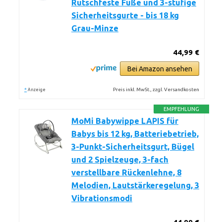
Rutschfeste Füße und 3-stufige
Sicherheitsgurte - bis 18 kg
Grau-Minze
44,99 €
Bei Amazon ansehen
*
Preis inkl. MwSt., zzgl. Versandkosten
Anzeige
EMPFEHLUNG
MoMi Babywippe LAPIS für
Babys bis 12 kg, Batteriebetrieb,
3-Punkt-Sicherheitsgurt, Bügel
und 2 Spielzeuge, 3-fach
verstellbare Rückenlehne, 8
Melodien, Lautstärkeregelung, 3
Vibrationsmodi