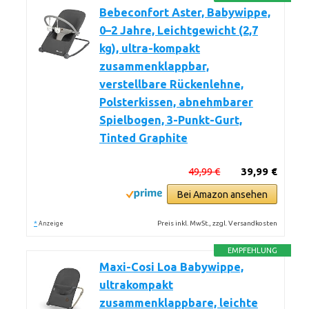
Bebeconfort Aster, Babywippe,
0–2 Jahre, Leichtgewicht (2,7
kg), ultra-kompakt
zusammenklappbar,
verstellbare Rückenlehne,
Polsterkissen, abnehmbarer
Spielbogen, 3-Punkt-Gurt,
Tinted Graphite
49,99 €
39,99 €
Bei Amazon ansehen
*
Preis inkl. MwSt., zzgl. Versandkosten
Anzeige
EMPFEHLUNG
Maxi-Cosi Loa Babywippe,
ultrakompakt
zusammenklappbare, leichte