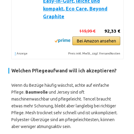
Easy-in-Gurt, leicht und
kompakt, Eco Care, Beyond
Graphite
119,99 €
92,33 €
Bei Amazon ansehen
*
Preis inkl. MwSt., zzgl. Versandkosten
Anzeige
Welchen Pflegeaufwand will ich akzeptieren?
Wenn du Bezüge häufig wäschst, achte auf einfache
Pflege.
Baumwolle
und Jersey sind oft
maschinenwaschbar und pflegeleicht. Tencel braucht
etwas mehr Schonung, bleibt aber langlebig bei richtiger
Pflege. Mesh trocknet sehr schnell und ist unkompliziert.
Polyester-Überzüge sind am pflegeleichtesten, können
aber weniger atmungsaktiv sein.