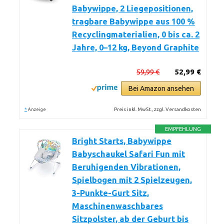
Babywippe, 2 Liegepositionen,
tragbare Babywippe aus 100 %
Recyclingmaterialien, 0 bis ca. 2
Jahre, 0–12 kg, Beyond Graphite
59,99 €
52,99 €
Bei Amazon ansehen
*
Preis inkl. MwSt., zzgl. Versandkosten
Anzeige
EMPFEHLUNG
Bright Starts, Babywippe
Babyschaukel Safari Fun mit
Beruhigenden Vibrationen,
Spielbogen mit 2 Spielzeugen,
3-Punkte-Gurt Sitz,
Maschinenwaschbares
Sitzpolster, ab der Geburt bis