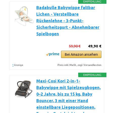
EMPFEHLUNG
Badabulle Babywippe faltbar
Lichen - Verstellbare
Rückenlehne - 3-Punkt-
Sicherheitsgurt - Abnehmbarer
Spielbogen
59,90 €
49,90 €
Bei Amazon ansehen
*
Preis inkl. MwSt., zzgl. Versandkosten
Anzeige
EMPFEHLUNG
Maxi-Cosi Kori 2-in-1-
Babywippe mit Spielzeugbogen,
0–2 Jahre, bis zu 15 kg, Baby
Bouncer, 3 mit einer Hand
einstellbare Liegepositionen,