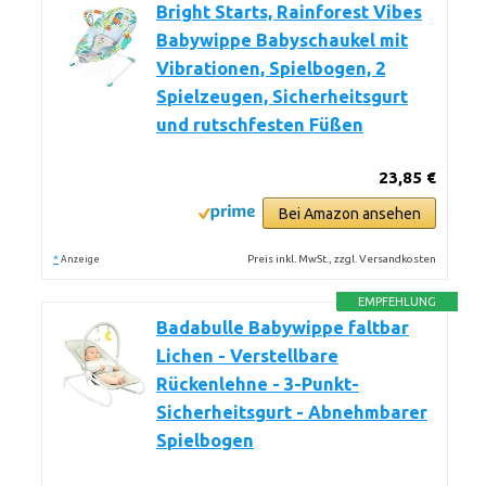
Bright Starts, Rainforest Vibes
Babywippe Babyschaukel mit
Vibrationen, Spielbogen, 2
Spielzeugen, Sicherheitsgurt
und rutschfesten Füßen
23,85 €
Bei Amazon ansehen
*
Preis inkl. MwSt., zzgl. Versandkosten
Anzeige
EMPFEHLUNG
Badabulle Babywippe faltbar
Lichen - Verstellbare
Rückenlehne - 3-Punkt-
Sicherheitsgurt - Abnehmbarer
Spielbogen