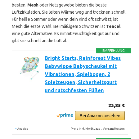
besten.
Mesh
oder Netzgewebe bieten die beste
Luftzirkulation. Sie leiten Wärme weg und trocknen schnell.
Für heiße Sommer oder wenn dein Kind oft schwitzt, ist
Mesh die erste Wahl. Bei mäßigem Schwitzen ist
Tencel
eine gute Alternative. Es nimmt Feuchtigkeit gut auf und
gibt sie schnell an die Luft ab.
EMPFEHLUNG
Bright Starts, Rainforest Vibes
Babywippe Babyschaukel mit
Vibrationen, Spielbogen, 2
Spielzeugen, Sicherheitsgurt
und rutschfesten Füßen
23,85 €
Bei Amazon ansehen
*
Preis inkl. MwSt., zzgl. Versandkosten
Anzeige