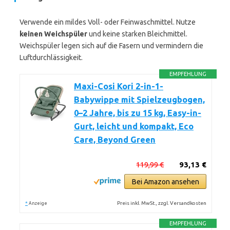
Verwende ein mildes Voll- oder Feinwaschmittel. Nutze
keinen Weichspüler
und keine starken Bleichmittel.
Weichspüler legen sich auf die Fasern und vermindern die
Luftdurchlässigkeit.
EMPFEHLUNG
Maxi-Cosi Kori 2-in-1-
Babywippe mit Spielzeugbogen,
0–2 Jahre, bis zu 15 kg, Easy-in-
Gurt, leicht und kompakt, Eco
Care, Beyond Green
119,99 €
93,13 €
Bei Amazon ansehen
*
Preis inkl. MwSt., zzgl. Versandkosten
Anzeige
EMPFEHLUNG