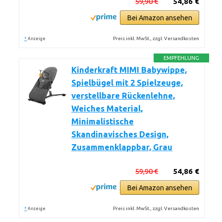
59,90 €
54,86 €
Bei Amazon ansehen
*
Preis inkl. MwSt., zzgl. Versandkosten
Anzeige
EMPFEHLUNG
Kinderkraft MIMI Babywippe,
Spielbügel mit 2 Spielzeuge,
verstellbare Rückenlehne,
Weiches Material,
Minimalistische
Skandinavisches Design,
Zusammenklappbar, Grau
59,90 €
54,86 €
Bei Amazon ansehen
*
Preis inkl. MwSt., zzgl. Versandkosten
Anzeige