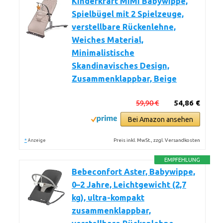
Kinderkraft MIMI Babywippe,
Spielbügel mit 2 Spielzeuge,
verstellbare Rückenlehne,
Weiches Material,
Minimalistische
Skandinavisches Design,
Zusammenklappbar, Beige
59,90 €
54,86 €
Bei Amazon ansehen
*
Preis inkl. MwSt., zzgl. Versandkosten
Anzeige
EMPFEHLUNG
Bebeconfort Aster, Babywippe,
0–2 Jahre, Leichtgewicht (2,7
kg), ultra-kompakt
zusammenklappbar,