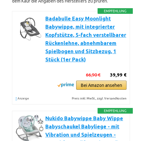
dem Kauf die Angaben des Herstellers zu prüfen.
EMPFEHLUNG
Badabulle Easy Moonlight
Babywippe, mit integrierter
Kopfstütze, 5-fach verstellbarer
Rückenlehne, abnehmbarem
Spielbogen und Sitzbezug, 1
Stück (1er Pack)
66,90 €
39,99 €
Bei Amazon ansehen
*
Preis inkl. MwSt., zzgl. Versandkosten
Anzeige
EMPFEHLUNG
Nukido Babywippe Baby Wippe
Babyschaukel Babyliege - mit
Vibration und Spielzeugen -