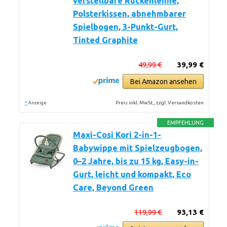
verstellbare Rückenlehne,
Polsterkissen, abnehmbarer
Spielbogen, 3-Punkt-Gurt,
Tinted Graphite
49,99 €
39,99 €
Bei Amazon ansehen
*
Preis inkl. MwSt., zzgl. Versandkosten
Anzeige
EMPFEHLUNG
Maxi-Cosi Kori 2-in-1-
Babywippe mit Spielzeugbogen,
0–2 Jahre, bis zu 15 kg, Easy-in-
Gurt, leicht und kompakt, Eco
Care, Beyond Green
119,99 €
93,13 €