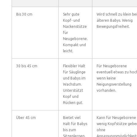
Bis 30 cm
Sehr gute
Wird schnell zu klein be
Kopf- und
älteren Babys. Wenig
Nackenstütze
Bewegungsfreiheit.
für
Neugeborene.
Kompakt und
leicht.
30 bis 45 cm
Flexibler Halt
Für Neugeborene
für Säuglinge
eventuell etwas zu hoc
und Babys im
wenn keine
Wachstum.
Neigungsverstellung
Unterstützt
vorhanden.
Kopf und
Rücken gut.
Über 45 cm
Bietet viel
Kann für Neugeborene
Halt für Babys
wenig Kopfstütze gebe
bis zum
ohne
Sitzenlernen.
Anpassungsmöglichkeit