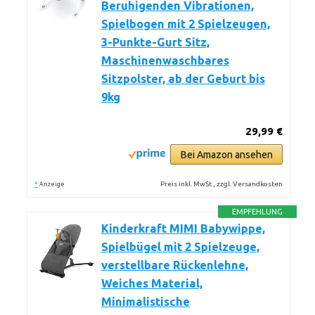
Beruhigenden Vibrationen,
Spielbogen mit 2 Spielzeugen,
3-Punkte-Gurt Sitz,
Maschinenwaschbares
Sitzpolster, ab der Geburt bis
9kg
29,99 €
Bei Amazon ansehen
*
Preis inkl. MwSt., zzgl. Versandkosten
Anzeige
EMPFEHLUNG
Kinderkraft MIMI Babywippe,
Spielbügel mit 2 Spielzeuge,
verstellbare Rückenlehne,
Weiches Material,
Minimalistische