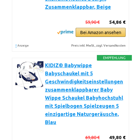
Zusammenklappbar, Beige
59,90 €
54,86 €
Bei Amazon ansehen
*
Preis inkl. MwSt., zzgl. Versandkosten
Anzeige
EMPFEHLUNG
KIDIZ® Babywippe
Babyschaukel mit 5
Geschwindigkeitseinstellungen
zusammenklappbarer Baby
Wippe Schaukel Babyhochstuhl
mit Spielbogen Spielzeugen 5
einzigartige Naturgeräusche,
Blau
69,80 €
49,80 €