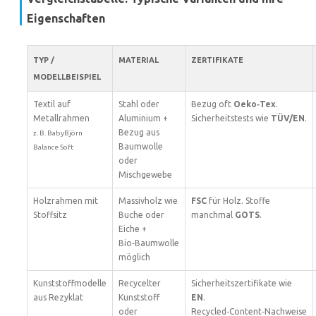
Eigenschaften
TYP /
MATERIAL
ZERTIFIKATE
MODELLBEISPIEL
Textil auf
Stahl oder
Bezug oft
Oeko‑Tex
.
Metallrahmen
Aluminium +
Sicherheitstests wie
TÜV/EN
.
Bezug aus
z. B. BabyBjörn
Baumwolle
Balance Soft
oder
Mischgewebe
Holzrahmen mit
Massivholz wie
FSC
für Holz. Stoffe
Stoffsitz
Buche oder
manchmal
GOTS
.
Eiche +
Bio‑Baumwolle
möglich
Kunststoffmodelle
Recycelter
Sicherheitszertifikate wie
aus Rezyklat
Kunststoff
EN
.
oder
Recycled‑Content‑Nachweise