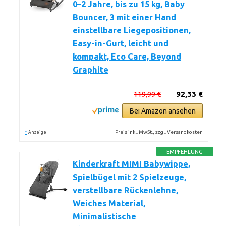
0–2 Jahre, bis zu 15 kg, Baby
Bouncer, 3 mit einer Hand
einstellbare Liegepositionen,
Easy-in-Gurt, leicht und
kompakt, Eco Care, Beyond
Graphite
119,99 €
92,33 €
Bei Amazon ansehen
*
Preis inkl. MwSt., zzgl. Versandkosten
Anzeige
EMPFEHLUNG
Kinderkraft MIMI Babywippe,
Spielbügel mit 2 Spielzeuge,
verstellbare Rückenlehne,
Weiches Material,
Minimalistische