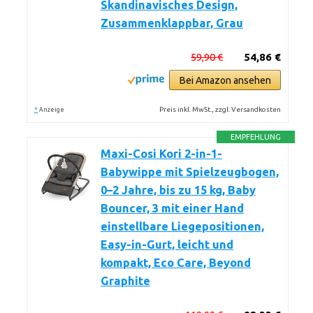
Skandinavisches Design,
Zusammenklappbar, Grau
59,90 €
54,86 €
Bei Amazon ansehen
*
Preis inkl. MwSt., zzgl. Versandkosten
Anzeige
EMPFEHLUNG
Maxi-Cosi Kori 2-in-1-
Babywippe mit Spielzeugbogen,
0–2 Jahre, bis zu 15 kg, Baby
Bouncer, 3 mit einer Hand
einstellbare Liegepositionen,
Easy-in-Gurt, leicht und
kompakt, Eco Care, Beyond
Graphite