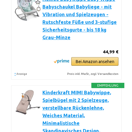
Babyschaukel Babyliege - mit
Vibration und Spielzeugen -
Rutschfeste Füße und 3-stufige
Sicherheitsgurte - bis 18 kg
Grau-Minze
44,99 €
Bei Amazon ansehen
*
Preis inkl. MwSt., zzgl. Versandkosten
Anzeige
EMPFEHLUNG
Kinderkraft MIMI Babywippe,
Spielbügel mit 2 Spielzeuge,
verstellbare Rückenlehne,
Weiches Material,
Minimalistische
Skandinavisches Design,