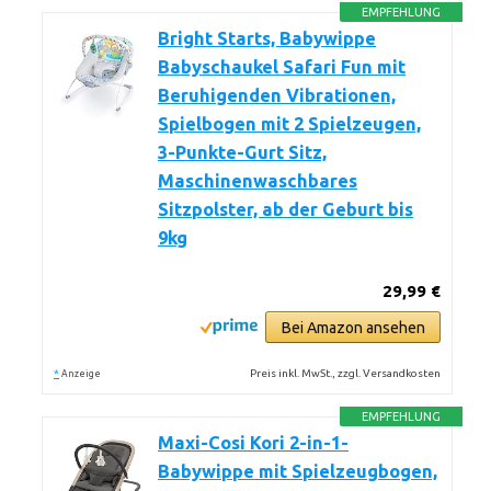
EMPFEHLUNG
Bright Starts, Babywippe
Babyschaukel Safari Fun mit
Beruhigenden Vibrationen,
Spielbogen mit 2 Spielzeugen,
3-Punkte-Gurt Sitz,
Maschinenwaschbares
Sitzpolster, ab der Geburt bis
9kg
29,99 €
Bei Amazon ansehen
*
Preis inkl. MwSt., zzgl. Versandkosten
Anzeige
EMPFEHLUNG
Maxi-Cosi Kori 2-in-1-
Babywippe mit Spielzeugbogen,