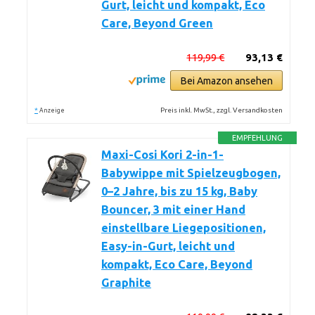
Gurt, leicht und kompakt, Eco
Care, Beyond Green
119,99 €
93,13 €
Bei Amazon ansehen
*
Preis inkl. MwSt., zzgl. Versandkosten
Anzeige
EMPFEHLUNG
Maxi-Cosi Kori 2-in-1-
Babywippe mit Spielzeugbogen,
0–2 Jahre, bis zu 15 kg, Baby
Bouncer, 3 mit einer Hand
einstellbare Liegepositionen,
Easy-in-Gurt, leicht und
kompakt, Eco Care, Beyond
Graphite