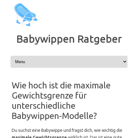
Zum
Inhalt
springen
Babywippen Ratgeber
Wie hoch ist die maximale
Gewichtsgrenze für
unterschiedliche
Babywippen-Modelle?
Du suchst eine Babywippe und fragst dich, wie wichtig die
maximale Gewichtsgrenze
wirklich ist. Das ist eine gute