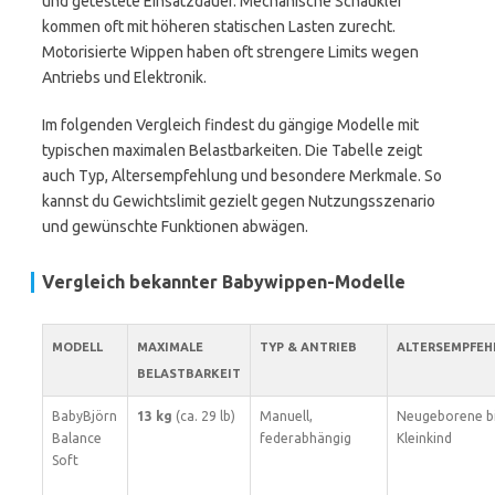
und getestete Einsatzdauer. Mechanische Schaukler
kommen oft mit höheren statischen Lasten zurecht.
Motorisierte Wippen haben oft strengere Limits wegen
Antriebs und Elektronik.
Im folgenden Vergleich findest du gängige Modelle mit
typischen maximalen Belastbarkeiten. Die Tabelle zeigt
auch Typ, Altersempfehlung und besondere Merkmale. So
kannst du Gewichtslimit gezielt gegen Nutzungsszenario
und gewünschte Funktionen abwägen.
Vergleich bekannter Babywippen-Modelle
MODELL
MAXIMALE
TYP & ANTRIEB
ALTERSEMPFEH
BELASTBARKEIT
BabyBjörn
13 kg
(ca. 29 lb)
Manuell,
Neugeborene b
Balance
federabhängig
Kleinkind
Soft