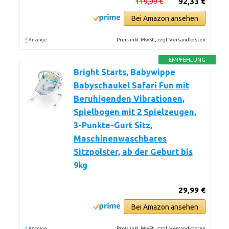
119,99 €
92,33 €
Bei Amazon ansehen
*
Preis inkl. MwSt., zzgl. Versandkosten
Anzeige
EMPFEHLUNG
Bright Starts, Babywippe
Babyschaukel Safari Fun mit
Beruhigenden Vibrationen,
Spielbogen mit 2 Spielzeugen,
3-Punkte-Gurt Sitz,
Maschinenwaschbares
Sitzpolster, ab der Geburt bis
9kg
29,99 €
Bei Amazon ansehen
*
Preis inkl. MwSt., zzgl. Versandkosten
Anzeige