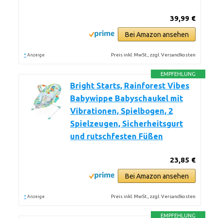
39,99 €
Bei Amazon ansehen
*
Preis inkl. MwSt., zzgl. Versandkosten
Anzeige
EMPFEHLUNG
Bright Starts, Rainforest Vibes
Babywippe Babyschaukel mit
Vibrationen, Spielbogen, 2
Spielzeugen, Sicherheitsgurt
und rutschfesten Füßen
23,85 €
Bei Amazon ansehen
*
Preis inkl. MwSt., zzgl. Versandkosten
Anzeige
EMPFEHLUNG