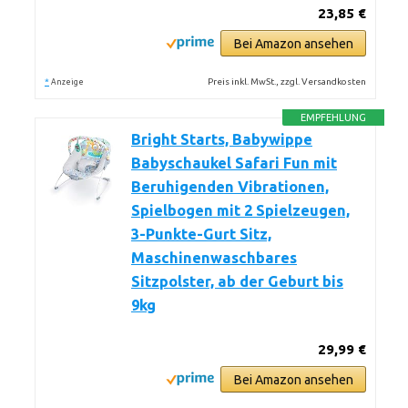
23,85 €
Bei Amazon ansehen
*
Preis inkl. MwSt., zzgl. Versandkosten
Anzeige
EMPFEHLUNG
Bright Starts, Babywippe
Babyschaukel Safari Fun mit
Beruhigenden Vibrationen,
Spielbogen mit 2 Spielzeugen,
3-Punkte-Gurt Sitz,
Maschinenwaschbares
Sitzpolster, ab der Geburt bis
9kg
29,99 €
Bei Amazon ansehen