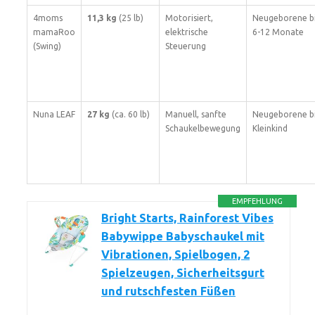
4moms
11,3 kg
(25 lb)
Motorisiert,
Neugeborene bi
mamaRoo
elektrische
6-12 Monate
(Swing)
Steuerung
Nuna LEAF
27 kg
(ca. 60 lb)
Manuell, sanfte
Neugeborene b
Schaukelbewegung
Kleinkind
EMPFEHLUNG
Bright Starts, Rainforest Vibes
Babywippe Babyschaukel mit
Vibrationen, Spielbogen, 2
Spielzeugen, Sicherheitsgurt
und rutschfesten Füßen