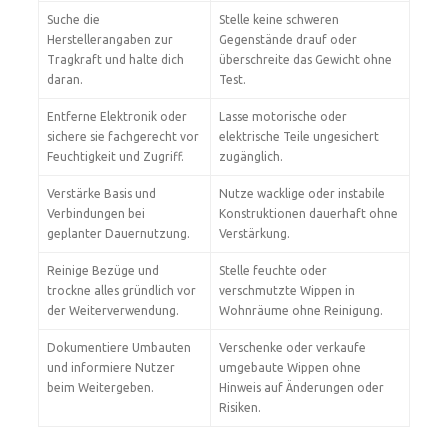
Suche die
Stelle keine schweren
Herstellerangaben zur
Gegenstände drauf oder
Tragkraft und halte dich
überschreite das Gewicht ohne
daran.
Test.
Entferne Elektronik oder
Lasse motorische oder
sichere sie fachgerecht vor
elektrische Teile ungesichert
Feuchtigkeit und Zugriff.
zugänglich.
Verstärke Basis und
Nutze wacklige oder instabile
Verbindungen bei
Konstruktionen dauerhaft ohne
geplanter Dauernutzung.
Verstärkung.
Reinige Bezüge und
Stelle feuchte oder
trockne alles gründlich vor
verschmutzte Wippen in
der Weiterverwendung.
Wohnräume ohne Reinigung.
Dokumentiere Umbauten
Verschenke oder verkaufe
und informiere Nutzer
umgebaute Wippen ohne
beim Weitergeben.
Hinweis auf Änderungen oder
Risiken.