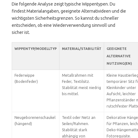
Die folgende Analyse zeigt typische Wippentypen. Du
findest Materialangaben, geeignete Alternativideen und die
wichtigsten Sicherheitsgrenzen. So kannst du schneller
entscheiden, ob eine Wiederverwendung sinnvoll und
sicher ist.
WIPPENTYP/MODELLTYP
MATERIAL/STABILITÄT
GEEIGNETE
ALTERNATIVE
NUTZUNG(EN)
Federwippe
Metallrahmen mit
Kleine Haustierlie
(Bodenfeder)
Feder, Textilsitz.
temporärer Sitz f
Stabilität meist niedrig
Kleinkinder unter
bis mittel.
Aufsicht, leichter
Pflanzenständer 
rutschfester Platt
Neugeborenenschaukel
Textil oder Netz an
Dekorative Hänge
(hängend)
Seilen/Rahmen.
für Pflanzen, leic
Stabilität stark
Deko-Hängematte
abhängig von
Fotorequisite.