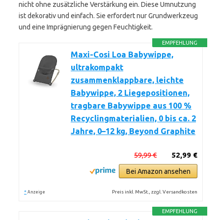
nicht ohne zusätzliche Verstärkung ein. Diese Umnutzung
ist dekorativ und einfach. Sie erfordert nur Grundwerkzeug
und eine Imprägnierung gegen Feuchtigkeit.
EMPFEHLUNG
Maxi-Cosi Loa Babywippe,
ultrakompakt
zusammenklappbare, leichte
Babywippe, 2 Liegepositionen,
tragbare Babywippe aus 100 %
Recyclingmaterialien, 0 bis ca. 2
Jahre, 0–12 kg, Beyond Graphite
59,99 €
52,99 €
Bei Amazon ansehen
*
Preis inkl. MwSt., zzgl. Versandkosten
Anzeige
EMPFEHLUNG