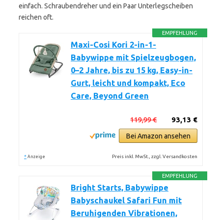
einfach. Schraubendreher und ein Paar Unterlegscheiben
reichen oft.
EMPFEHLUNG
Maxi-Cosi Kori 2-in-1-
Babywippe mit Spielzeugbogen,
0–2 Jahre, bis zu 15 kg, Easy-in-
Gurt, leicht und kompakt, Eco
Care, Beyond Green
119,99 €
93,13 €
Bei Amazon ansehen
*
Preis inkl. MwSt., zzgl. Versandkosten
Anzeige
EMPFEHLUNG
Bright Starts, Babywippe
Babyschaukel Safari Fun mit
Beruhigenden Vibrationen,