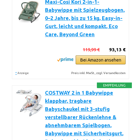
Maxi-Cosi Kori 2-in-1-
Babywippe mit Spielzeugbogen,
0–2 Jahre, bis zu 15 kg, Easy-in-
Gurt, leicht und kompakt, Eco
Care, Beyond Green
119,99 €
93,13 €
Bei Amazon ansehen
*
Preis inkl. MwSt., zzgl. Versandkosten
Anzeige
EMPFEHLUNG
COSTWAY 2 in 1 Babywippe
klappbar, tragbare
Babyschaukel mit 3-stufig
verstellbarer Rückenlehne &
abnehmbarem Spielbogen,
Babywippe mit Sicherheitsgurt,