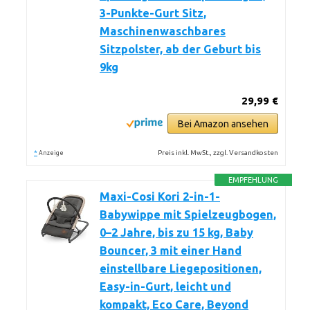
3-Punkte-Gurt Sitz,
Maschinenwaschbares
Sitzpolster, ab der Geburt bis
9kg
29,99 €
Bei Amazon ansehen
*
Preis inkl. MwSt., zzgl. Versandkosten
Anzeige
EMPFEHLUNG
Maxi-Cosi Kori 2-in-1-
Babywippe mit Spielzeugbogen,
0–2 Jahre, bis zu 15 kg, Baby
Bouncer, 3 mit einer Hand
einstellbare Liegepositionen,
Easy-in-Gurt, leicht und
kompakt, Eco Care, Beyond