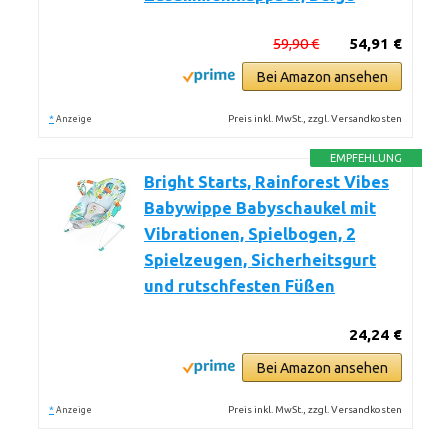
59,90 €
54,91 €
Bei Amazon ansehen
*
Preis inkl. MwSt., zzgl. Versandkosten
Anzeige
EMPFEHLUNG
Bright Starts, Rainforest Vibes
Babywippe Babyschaukel mit
Vibrationen, Spielbogen, 2
Spielzeugen, Sicherheitsgurt
und rutschfesten Füßen
24,24 €
Bei Amazon ansehen
*
Preis inkl. MwSt., zzgl. Versandkosten
Anzeige