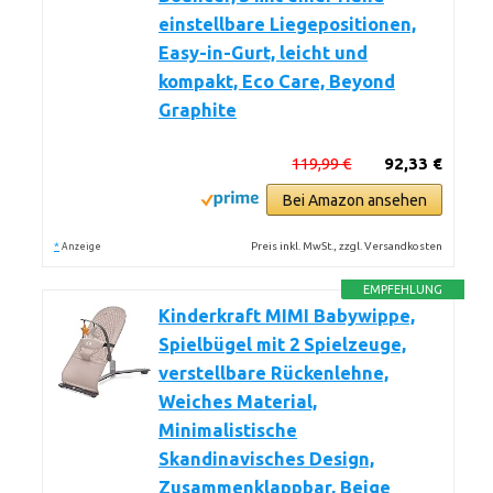
einstellbare Liegepositionen,
Easy-in-Gurt, leicht und
kompakt, Eco Care, Beyond
Graphite
119,99 €
92,33 €
Bei Amazon ansehen
*
Preis inkl. MwSt., zzgl. Versandkosten
Anzeige
EMPFEHLUNG
Kinderkraft MIMI Babywippe,
Spielbügel mit 2 Spielzeuge,
verstellbare Rückenlehne,
Weiches Material,
Minimalistische
Skandinavisches Design,
Zusammenklappbar, Beige