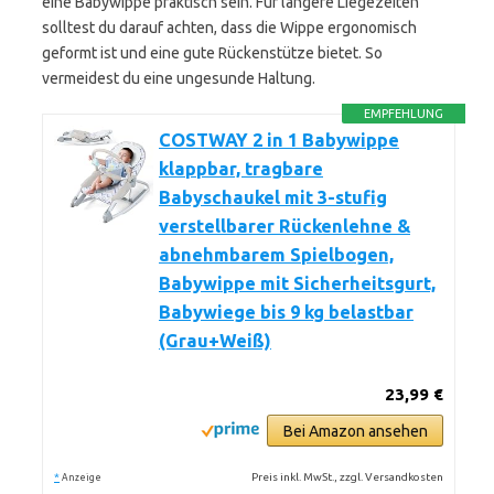
eine Babywippe praktisch sein. Für längere Liegezeiten
solltest du darauf achten, dass die Wippe ergonomisch
geformt ist und eine gute Rückenstütze bietet. So
vermeidest du eine ungesunde Haltung.
EMPFEHLUNG
COSTWAY 2 in 1 Babywippe
klappbar, tragbare
Babyschaukel mit 3-stufig
verstellbarer Rückenlehne &
abnehmbarem Spielbogen,
Babywippe mit Sicherheitsgurt,
Babywiege bis 9 kg belastbar
(Grau+Weiß)
23,99 €
Bei Amazon ansehen
*
Preis inkl. MwSt., zzgl. Versandkosten
Anzeige