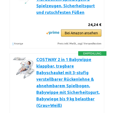
Spielzeugen, Sicherheitsgurt
und rutschfesten Füßen
24,24 €
Bei Amazon ansehen
*
Preis inkl. MwSt., zzgl. Versandkosten
Anzeige
EMPFEHLUNG
COSTWAY 2 in 1 Babywippe
klappbar, tragbare
Babyschaukel mit 3-stufig
verstellbarer Rückenlehne &
abnehmbarem Spielbogen,
Babywippe mit Sicherheitsgurt,
Babywiege bis 9 kg belastbar
(Grau+Weiß)