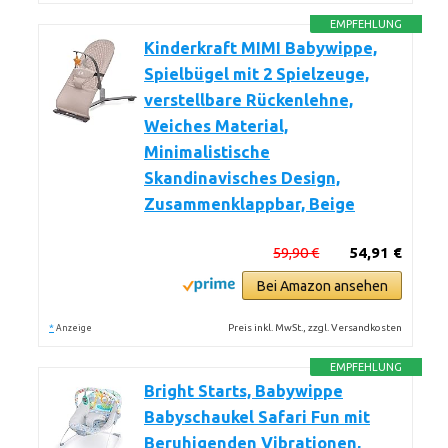
EMPFEHLUNG
Kinderkraft MIMI Babywippe,
Spielbügel mit 2 Spielzeuge,
verstellbare Rückenlehne,
Weiches Material,
Minimalistische
Skandinavisches Design,
Zusammenklappbar, Beige
59,90 €
54,91 €
Bei Amazon ansehen
*
Preis inkl. MwSt., zzgl. Versandkosten
Anzeige
EMPFEHLUNG
Bright Starts, Babywippe
Babyschaukel Safari Fun mit
Beruhigenden Vibrationen,