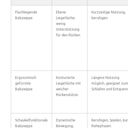
Flachliegende
Ebene
Kurzzeitige Nutzung,
Babywippe
Liegefläche,
beruhigen
wenig
Unterstützung
für den Rücken
Ergonomisch
Konturierte
Längere Nutzung
geformte
Liegefläche mit
möglich, geeignet zu
Babywippe
weicher
Schlafen und Entspan
Rückenstütze
Schaukelfunktionale
Dynamische
Beruhigen, Spielen, ku
Babywippe
Bewegung,
Ruhephasen