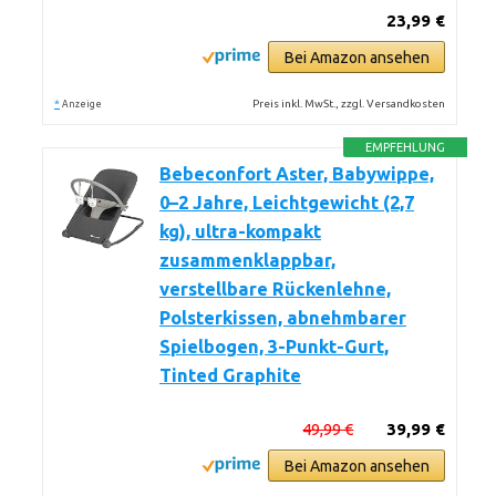
23,99 €
Bei Amazon ansehen
*
Preis inkl. MwSt., zzgl. Versandkosten
Anzeige
EMPFEHLUNG
Bebeconfort Aster, Babywippe,
0–2 Jahre, Leichtgewicht (2,7
kg), ultra-kompakt
zusammenklappbar,
verstellbare Rückenlehne,
Polsterkissen, abnehmbarer
Spielbogen, 3-Punkt-Gurt,
Tinted Graphite
49,99 €
39,99 €
Bei Amazon ansehen