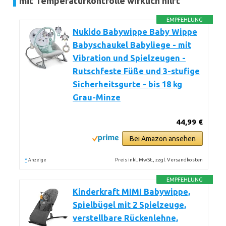
mit Temperaturkontrolle wirklich hilft
EMPFEHLUNG
Nukido Babywippe Baby Wippe
Babyschaukel Babyliege - mit
Vibration und Spielzeugen -
Rutschfeste Füße und 3-stufige
Sicherheitsgurte - bis 18 kg
Grau-Minze
44,99 €
Bei Amazon ansehen
*
Preis inkl. MwSt., zzgl. Versandkosten
Anzeige
EMPFEHLUNG
Kinderkraft MIMI Babywippe,
Spielbügel mit 2 Spielzeuge,
verstellbare Rückenlehne,