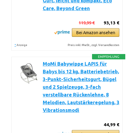
Gurt, leicht und kompakt, Eco
Care, Beyond Green
119,99 €
93,13 €
Bei Amazon ansehen
*
Preis inkl. MwSt., zzgl. Versandkosten
Anzeige
EMPFEHLUNG
MoMi Babywippe LAPIS für
Babys bis 12 kg, Batteriebetrieb,
3-Punkt-Sicherheitsgurt, Bügel
und 2 Spielzeuge, 3-fach
verstellbare Rückenlehne, 8
Melodien, Lautstärkeregelung, 3
Vibrationsmodi
44,99 €