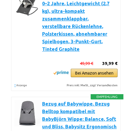
0–2 Jahre, Leichtgewicht (2,7
kg), ultra-kompakt
zusammenklappbar,
verstellbare Rückenlehne,
Polsterkissen, abnehmbarer
Spielbogen, 3-Punkt-Gurt,
Tinted Graphite
49,99 €
39,99 €
Bei Amazon ansehen
*
Preis inkl. MwSt., zzgl. Versandkosten
Anzeige
EMPFEHLUNG
Bezug auf Babywippe. Bezug
Belltop kompatibel mit
BabyBjörn Wippe: Balance, Soft
und Bliss. Babysitz Ergonomisch