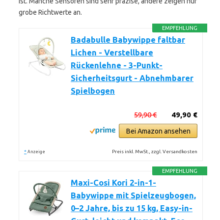
ist. Manche Sensoren sind sehr präzise, andere zeigen nur
grobe Richtwerte an.
EMPFEHLUNG
Badabulle Babywippe faltbar
Lichen - Verstellbare
Rückenlehne - 3-Punkt-
Sicherheitsgurt - Abnehmbarer
Spielbogen
59,90 €
49,90 €
Bei Amazon ansehen
*
Preis inkl. MwSt., zzgl. Versandkosten
Anzeige
EMPFEHLUNG
Maxi-Cosi Kori 2-in-1-
Babywippe mit Spielzeugbogen,
0–2 Jahre, bis zu 15 kg, Easy-in-