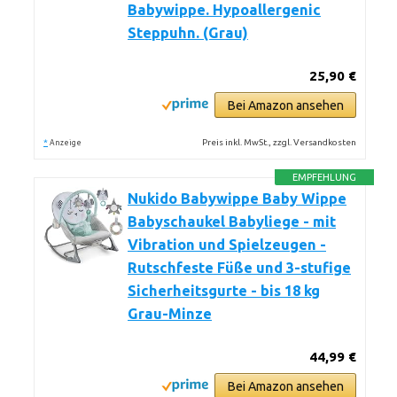
Babywippe. Hypoallergenic
Steppuhn. (Grau)
25,90 €
Bei Amazon ansehen
*
Preis inkl. MwSt., zzgl. Versandkosten
Anzeige
EMPFEHLUNG
Nukido Babywippe Baby Wippe
Babyschaukel Babyliege - mit
Vibration und Spielzeugen -
Rutschfeste Füße und 3-stufige
Sicherheitsgurte - bis 18 kg
Grau-Minze
44,99 €
Bei Amazon ansehen