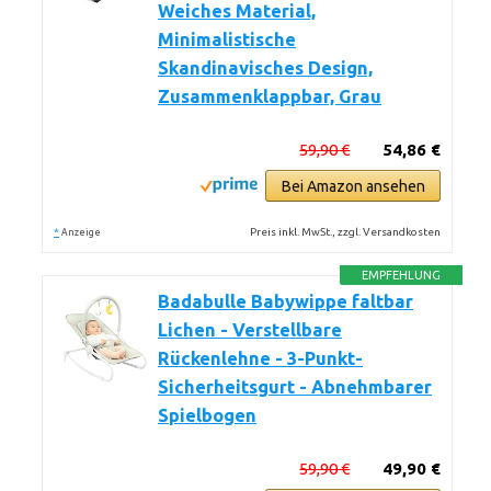
Weiches Material,
Minimalistische
Skandinavisches Design,
Zusammenklappbar, Grau
59,90 €
54,86 €
Bei Amazon ansehen
*
Preis inkl. MwSt., zzgl. Versandkosten
Anzeige
EMPFEHLUNG
Badabulle Babywippe faltbar
Lichen - Verstellbare
Rückenlehne - 3-Punkt-
Sicherheitsgurt - Abnehmbarer
Spielbogen
59,90 €
49,90 €