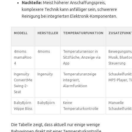
Nachteile:
Meist höherer Anschaffungspreis,
komplexere Technik kann anfälliger sein, schwerere
Reinigung bei integrierten Elektronik-Komponenten.
MODELL
HERSTELLER
TEMPERATURFUNKTION
ZUSATZFUNK
4moms
4moms
Temperatursensor in
Bewegungsmus
mamaRoo
Sitzfläche, Anzeige via
Musik, Blueto
4
App
Steuerung
Ingenuity
Ingenuity
Temperaturanzeige
Schaukelfunkt
ConvertMe
integriert,
MP3-Player, T
Swing-2-
Alarmfunktion
Seat
BabyBjörn
BabyBjörn
Keine
Manuelle
Wippe Bliss
Temperaturkontrolle
Schaukelfunkt
Die Tabelle zeigt, dass aktuell nur einige wenige
Babywippen direkt mit einer Temperaturkontrolle