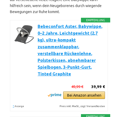
hilfreich sein, wenn dein Neugeborenes durch wiegende
Bewegungen zur Ruhe kommt.
EMPFEHLUNG
Bebeconfort Aster, Babywippe,
0–2 Jahre, Leichtgewicht (2,7
kg), ultra-kompakt
zusammenklappbar,
verstellbare Rückenlehne,
Polsterkissen, abnehmbarer
Spielbogen, 3-Punkt-Gurt,
Tinted Graphite
49,99 €
39,99 €
Bei Amazon ansehen
*
Preis inkl. MwSt., zzgl. Versandkosten
Anzeige
EMPFEHLUNG