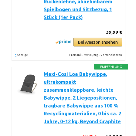
Rückenlehne, abnehmbarem
Spielbogen und Sitzbezug, 1
Stück (1er Pack)
39,99 €
Bei Amazon ansehen
*
Preis inkl. MwSt., zzgl. Versandkosten
Anzeige
EMPFEHLUNG
Maxi-Cosi Loa Babywippe,
ultrakompakt
zusammenklappbare, leichte
Babywippe, 2 Liegepositionen,
tragbare Babywippe aus 100 %
Recyclingmaterialien, 0 bis ca. 2
Jahre, 0–12 kg, Beyond Graphite