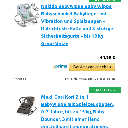
Nukido Babywippe Baby Wippe
Babyschaukel Babyliege - mit
Vibration und Spielzeugen -
Rutschfeste Füße und 3-stufige
Sicherheitsgurte - bis 18 kg
Grau-Minze
44,99 €
Bei Amazon ansehen
*
Preis inkl. MwSt., zzgl. Versandkosten
Anzeige
EMPFEHLUNG
Maxi-Cosi Kori 2-in-1-
Babywippe mit Spielzeugbogen,
0–2 Jahre, bis zu 15 kg, Baby
Bouncer, 3 mit einer Hand
einstellbare Liegepositionen,