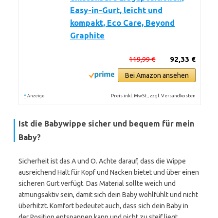
Easy-in-Gurt, leicht und
kompakt, Eco Care, Beyond
Graphite
119,99 €
92,33 €
Bei Amazon ansehen
*
Preis inkl. MwSt., zzgl. Versandkosten
Anzeige
Ist die Babywippe sicher und bequem für mein
Baby?
Sicherheit ist das A und O. Achte darauf, dass die Wippe
ausreichend Halt für Kopf und Nacken bietet und über einen
sicheren Gurt verfügt. Das Material sollte weich und
atmungsaktiv sein, damit sich dein Baby wohlfühlt und nicht
überhitzt. Komfort bedeutet auch, dass sich dein Baby in
der Position entspannen kann und nicht zu steif liegt.