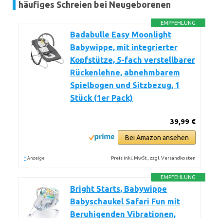
häufiges Schreien bei Neugeborenen
EMPFEHLUNG
Badabulle Easy Moonlight
Babywippe, mit integrierter
Kopfstütze, 5-fach verstellbarer
Rückenlehne, abnehmbarem
Spielbogen und Sitzbezug, 1
Stück (1er Pack)
39,99 €
Bei Amazon ansehen
*
Preis inkl. MwSt., zzgl. Versandkosten
Anzeige
EMPFEHLUNG
Bright Starts, Babywippe
Babyschaukel Safari Fun mit
Beruhigenden Vibrationen,