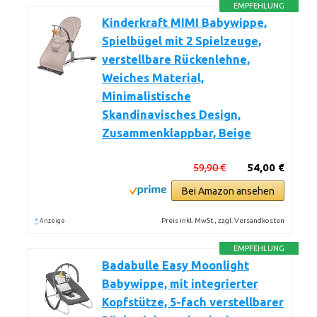
EMPFEHLUNG
Kinderkraft MIMI Babywippe,
Spielbügel mit 2 Spielzeuge,
verstellbare Rückenlehne,
Weiches Material,
Minimalistische
Skandinavisches Design,
Zusammenklappbar, Beige
59,90 €
54,00 €
Bei Amazon ansehen
*
Preis inkl. MwSt., zzgl. Versandkosten
Anzeige
EMPFEHLUNG
Badabulle Easy Moonlight
Babywippe, mit integrierter
Kopfstütze, 5-fach verstellbarer