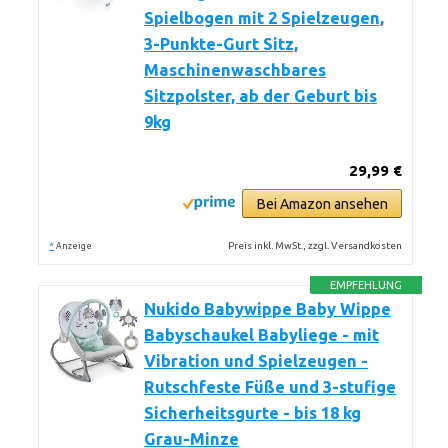
Spielbogen mit 2 Spielzeugen,
3-Punkte-Gurt Sitz,
Maschinenwaschbares
Sitzpolster, ab der Geburt bis
9kg
29,99 €
Bei Amazon ansehen
*
Preis inkl. MwSt., zzgl. Versandkosten
Anzeige
EMPFEHLUNG
Nukido Babywippe Baby Wippe
Babyschaukel Babyliege - mit
Vibration und Spielzeugen -
Rutschfeste Füße und 3-stufige
Sicherheitsgurte - bis 18 kg
Grau-Minze