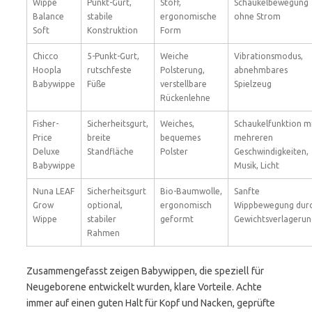
Wippe
Punkt-Gurt,
Stoff,
Schaukelbewegung
Balance
stabile
ergonomische
ohne Strom
Soft
Konstruktion
Form
Chicco
5-Punkt-Gurt,
Weiche
Vibrationsmodus,
Hoopla
rutschfeste
Polsterung,
abnehmbares
Babywippe
Füße
verstellbare
Spielzeug
Rückenlehne
Fisher-
Sicherheitsgurt,
Weiches,
Schaukelfunktion m
Price
breite
bequemes
mehreren
Deluxe
Standfläche
Polster
Geschwindigkeiten,
Babywippe
Musik, Licht
Nuna LEAF
Sicherheitsgurt
Bio-Baumwolle,
Sanfte
Grow
optional,
ergonomisch
Wippbewegung dur
Wippe
stabiler
geformt
Gewichtsverlagerun
Rahmen
Zusammengefasst zeigen Babywippen, die speziell für
Neugeborene entwickelt wurden, klare Vorteile. Achte
immer auf einen guten Halt für Kopf und Nacken, geprüfte