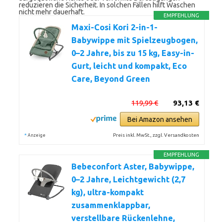
reduzieren die Sicherheit. In solchen Fällen hilft Waschen
nicht mehr dauerhaft.
EMPFEHLUNG
Maxi-Cosi Kori 2-in-1-
Babywippe mit Spielzeugbogen,
0–2 Jahre, bis zu 15 kg, Easy-in-
Gurt, leicht und kompakt, Eco
Care, Beyond Green
119,99 €
93,13 €
Bei Amazon ansehen
*
Preis inkl. MwSt., zzgl. Versandkosten
Anzeige
EMPFEHLUNG
Bebeconfort Aster, Babywippe,
0–2 Jahre, Leichtgewicht (2,7
kg), ultra-kompakt
zusammenklappbar,
verstellbare Rückenlehne,