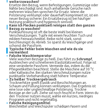
weiterzuwaschen?
Ersetze den Bezug, wenn Befestigungen, Gummizüge oder
Nähte beschädigt sind. Auch anhaltende Gerüche nach
mehreren Wäschen sprechen für Ersatz. Wenn die
Polsterung verklumpt oder dauerhaft komprimiert ist, ist ein
neuer Bezug sicherer. Ein Ersatzbezug ist bei häufiger
Nutzung praktisch und hygienisch sinnvoll.
Kann ich Flecken punktuell reinigen statt den ganzen
Bezug zu waschen?
Punktauflösung ist oft die beste Wahl bei kleinen
Verschmutzungen. Tupfe mit einem feuchten Tuch und
mildem Feinwaschmittel. Reibe nicht stark, sonst
beschleunigst du Abrieb. So sparst du Waschgänge und
schonst die Passform.
Typische Fehler beim Waschen und wie du sie
vermeidest
Falsche Waschtemperatur
Viele waschen Bezüge zu heiß. Das führt zu
Schrumpf
,
Ausbleichen und schnellerem Elastizitätsverlust. Folge ist
eine veränderte Passform. Vermeide das, indem du die
Pflegeetiketten beachtest. Stelle die Maschine auf 30 °C
oder Kaltwäsche. Bei starken Verschmutzungen nutze
punktuelle Vorbehandlung statt höhere Temperatur.
Zu heißer Trocknergebrauch
Trocknerhitze greift Elastik und Beschichtungen an.
Schaum und Füllung können verklumpen. Das Ergebnis ist
eine lose oder ungleichmäßige Polsterung. Trockne
Bezüge an der Luft. Ziehe sie noch feucht in Form. Wenn du
den Trockner nutzen musst, wähle ein kurzes, niedriges
Programm und nicht regelmäßig.
Falsche Reinigungsmittel
Bleichmittel und Weichspüler schädigen Fasern und