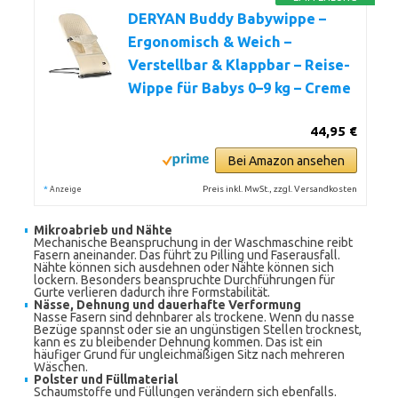
DERYAN Buddy Babywippe –
Ergonomisch & Weich –
Verstellbar & Klappbar – Reise-
Wippe für Babys 0–9 kg – Creme
44,95 €
Bei Amazon ansehen
*
Preis inkl. MwSt., zzgl. Versandkosten
Anzeige
Mikroabrieb und Nähte
Mechanische Beanspruchung in der Waschmaschine reibt
Fasern aneinander. Das führt zu Pilling und Faserausfall.
Nähte können sich ausdehnen oder Nähte können sich
lockern. Besonders beanspruchte Durchführungen für
Gurte verlieren dadurch ihre Formstabilität.
Nässe, Dehnung und dauerhafte Verformung
Nasse Fasern sind dehnbarer als trockene. Wenn du nasse
Bezüge spannst oder sie an ungünstigen Stellen trocknest,
kann es zu bleibender Dehnung kommen. Das ist ein
häufiger Grund für ungleichmäßigen Sitz nach mehreren
Wäschen.
Polster und Füllmaterial
Schaumstoffe und Füllungen verändern sich ebenfalls.