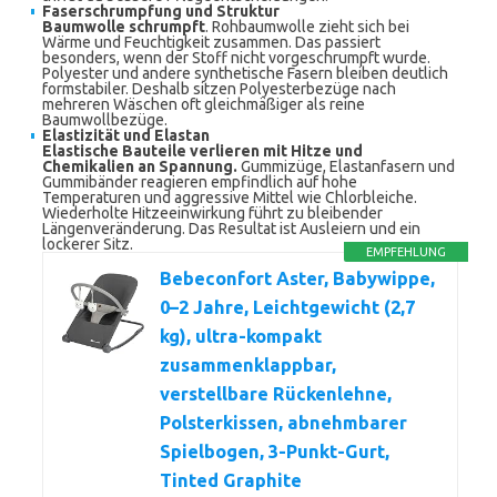
Faserschrumpfung und Struktur
Baumwolle schrumpft
. Rohbaumwolle zieht sich bei
Wärme und Feuchtigkeit zusammen. Das passiert
besonders, wenn der Stoff nicht vorgeschrumpft wurde.
Polyester und andere synthetische Fasern bleiben deutlich
formstabiler. Deshalb sitzen Polyesterbezüge nach
mehreren Wäschen oft gleichmäßiger als reine
Baumwollbezüge.
Elastizität und Elastan
Elastische Bauteile verlieren mit Hitze und
Chemikalien an Spannung.
Gummizüge, Elastanfasern und
Gummibänder reagieren empfindlich auf hohe
Temperaturen und aggressive Mittel wie Chlorbleiche.
Wiederholte Hitzeeinwirkung führt zu bleibender
Längenveränderung. Das Resultat ist Ausleiern und ein
lockerer Sitz.
EMPFEHLUNG
Bebeconfort Aster, Babywippe,
0–2 Jahre, Leichtgewicht (2,7
kg), ultra-kompakt
zusammenklappbar,
verstellbare Rückenlehne,
Polsterkissen, abnehmbarer
Spielbogen, 3-Punkt-Gurt,
Tinted Graphite