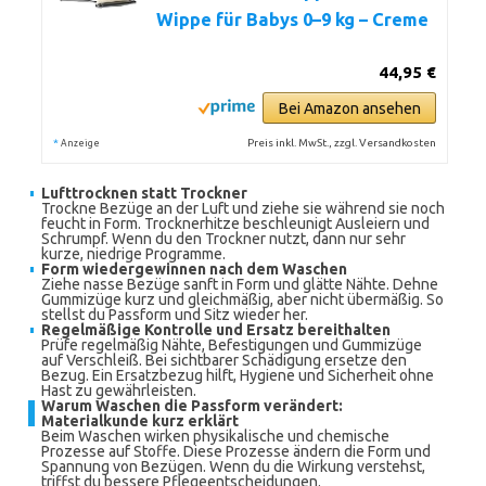
Wippe für Babys 0–9 kg – Creme
44,95 €
Bei Amazon ansehen
*
Preis inkl. MwSt., zzgl. Versandkosten
Anzeige
Lufttrocknen statt Trockner
Trockne Bezüge an der Luft und ziehe sie während sie noch
feucht in Form. Trocknerhitze beschleunigt Ausleiern und
Schrumpf. Wenn du den Trockner nutzt, dann nur sehr
kurze, niedrige Programme.
Form wiedergewinnen nach dem Waschen
Ziehe nasse Bezüge sanft in Form und glätte Nähte. Dehne
Gummizüge kurz und gleichmäßig, aber nicht übermäßig. So
stellst du Passform und Sitz wieder her.
Regelmäßige Kontrolle und Ersatz bereithalten
Prüfe regelmäßig Nähte, Befestigungen und Gummizüge
auf Verschleiß. Bei sichtbarer Schädigung ersetze den
Bezug. Ein Ersatzbezug hilft, Hygiene und Sicherheit ohne
Hast zu gewährleisten.
Warum Waschen die Passform verändert:
Materialkunde kurz erklärt
Beim Waschen wirken physikalische und chemische
Prozesse auf Stoffe. Diese Prozesse ändern die Form und
Spannung von Bezügen. Wenn du die Wirkung verstehst,
triffst du bessere Pflegeentscheidungen.