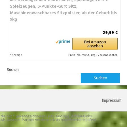
Spielzeugen, 3-Punkte-Gurt Sitz,
Maschinenwaschbares Sitzpolster, ab der Geburt bis
9kg
29,99 €
Bei Amazon
ansehen
*
Preis inkl. MwSt., zzgl. Versandkosten
Anzeige
Suchen
Suchen
Impressum
die mit * gekennzeichneten Links sind sog. Affiliatelinks.
Als Amazon-Partner verdiene ich an qualifizierten Käufen!