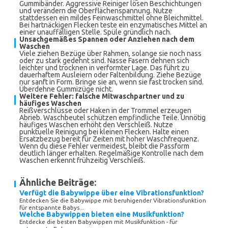
Gummibänder. Aggressive Reiniger lösen Beschichtungen
und verändern die Oberflächenspannung. Nutze
stattdessen ein mildes Feinwaschmittel ohne Bleichmittel.
Bei hartnäckigen Flecken teste ein enzymatisches Mittel an
einer unauffälligen Stelle. Spüle gründlich nach.
Unsachgemäßes Spannen oder Anziehen nach dem
Waschen
Viele ziehen Bezüge über Rahmen, solange sie noch nass
oder zu stark gedehnt sind. Nasse Fasern dehnen sich
leichter und trocknen in verformter Lage. Das führt zu
dauerhaftem Ausleiern oder Faltenbildung. Ziehe Bezüge
nur sanft in Form. Bringe sie an, wenn sie fast trocken sind.
Überdehne Gummizüge nicht.
Weitere Fehler: falsche Mitwaschpartner und zu
häufiges Waschen
Reißverschlüsse oder Haken in der Trommel erzeugen
Abrieb. Waschbeutel schützen empfindliche Teile. Unnötig
häufiges Waschen erhöht den Verschleiß. Nutze
punktuelle Reinigung bei kleinen Flecken. Halte einen
Ersatzbezug bereit für Zeiten mit hoher Waschfrequenz.
Wenn du diese Fehler vermeidest, bleibt die Passform
deutlich länger erhalten. Regelmäßige Kontrolle nach dem
Waschen erkennt frühzeitig Verschleiß.
Ähnliche Beiträge:
Verfügt die Babywippe über eine Vibrationsfunktion?
Entdecken Sie die Babywippe mit beruhigender Vibrationsfunktion
für entspannte Babys...
Welche Babywippen bieten eine Musikfunktion?
Entdecke die besten Babywippen mit Musikfunktion - für