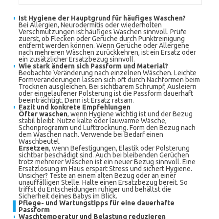
Ist Hygiene der Hauptgrund für häufiges Waschen?
Bei Allergien, Neurodermitis oder wiederholten
Verschmutzungen ist häufiges Waschen sinnvoll. Prüfe
zuerst, ob Flecken oder Gerüche durch Punktreinigung
entfernt werden können. Wenn Gerüche oder Allergene
nach mehreren Wäschen zurückkehren, ist ein Ersatz oder
ein zusätzlicher Ersatzbezug sinnvoll.
Wie stark ändern sich Passform und Material?
Beobachte Veränderung nach einzelnen Wäschen. Leichte
Formveränderungen lassen sich oft durch Nachformen beim
Trocknen ausgleichen. Bei sichtbarem Schrumpf, Ausleiern
oder eingelaufener Polsterung ist die Passform dauerhaft
beeinträchtigt. Dann ist Ersatz ratsam.
Fazit und konkrete Empfehlungen
Öfter waschen
, wenn Hygiene wichtig ist und der Bezug
stabil bleibt. Nutze kalte oder lauwarme Wäsche,
Schonprogramm und Lufttrocknung. Form den Bezug nach
dem Waschen nach. Verwende bei Bedarf einen
Waschbeutel.
Ersetzen
, wenn Befestigungen, Elastik oder Polsterung
sichtbar beschädigt sind. Auch bei bleibenden Gerüchen
trotz mehrerer Wäschen ist ein neuer Bezug sinnvoll. Eine
Ersatzlösung im Haus erspart Stress und sichert Hygiene.
Unsicher? Teste an einem alten Bezug oder an einer
unauffälligen Stelle. Halte einen Ersatzbezug bereit. So
triffst du Entscheidungen ruhiger und behältst die
Sicherheit deines Babys im Blick.
Pflege- und Wartungstipps für eine dauerhafte
Passform
Waschtemperatur und Belastung reduzieren