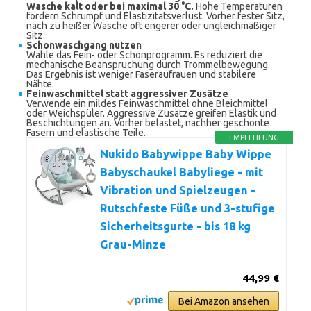
Wasche kalt oder bei maximal 30 °C.
Hohe Temperaturen
fördern Schrumpf und Elastizitätsverlust. Vorher fester Sitz,
nach zu heißer Wäsche oft engerer oder ungleichmäßiger
Sitz.
Schonwaschgang nutzen
Wähle das Fein- oder Schonprogramm. Es reduziert die
mechanische Beanspruchung durch Trommelbewegung.
Das Ergebnis ist weniger Faseraufrauen und stabilere
Nähte.
Feinwaschmittel statt aggressiver Zusätze
Verwende ein mildes Feinwaschmittel ohne Bleichmittel
oder Weichspüler. Aggressive Zusätze greifen Elastik und
Beschichtungen an. Vorher belastet, nachher geschonte
Fasern und elastische Teile.
EMPFEHLUNG
Nukido Babywippe Baby Wippe
Babyschaukel Babyliege - mit
Vibration und Spielzeugen -
Rutschfeste Füße und 3-stufige
Sicherheitsgurte - bis 18 kg
Grau-Minze
44,99 €
Bei Amazon ansehen