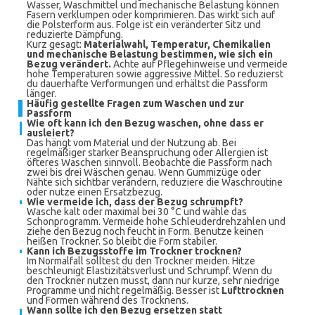
Wasser, Waschmittel und mechanische Belastung können
Fasern verklumpen oder komprimieren. Das wirkt sich auf
die Polsterform aus. Folge ist ein veränderter Sitz und
reduzierte Dämpfung.
Kurz gesagt:
Materialwahl, Temperatur, Chemikalien
und mechanische Belastung bestimmen, wie sich ein
Bezug verändert.
Achte auf Pflegehinweise und vermeide
hohe Temperaturen sowie aggressive Mittel. So reduzierst
du dauerhafte Verformungen und erhältst die Passform
länger.
Häufig gestellte Fragen zum Waschen und zur
Passform
Wie oft kann ich den Bezug waschen, ohne dass er
ausleiert?
Das hängt vom Material und der Nutzung ab. Bei
regelmäßiger starker Beanspruchung oder Allergien ist
öfteres Waschen sinnvoll. Beobachte die Passform nach
zwei bis drei Wäschen genau. Wenn Gummizüge oder
Nähte sich sichtbar verändern, reduziere die Waschroutine
oder nutze einen Ersatzbezug.
Wie vermeide ich, dass der Bezug schrumpft?
Wasche kalt oder maximal bei 30 °C und wähle das
Schonprogramm. Vermeide hohe Schleuderdrehzahlen und
ziehe den Bezug noch feucht in Form. Benutze keinen
heißen Trockner. So bleibt die Form stabiler.
Kann ich Bezugsstoffe im Trockner trocknen?
Im Normalfall solltest du den Trockner meiden. Hitze
beschleunigt Elastizitätsverlust und Schrumpf. Wenn du
den Trockner nutzen musst, dann nur kurze, sehr niedrige
Programme und nicht regelmäßig. Besser ist
Lufttrocknen
und Formen während des Trocknens.
Wann sollte ich den Bezug ersetzen statt