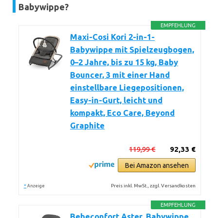
Babywippe?
EMPFEHLUNG
Maxi-Cosi Kori 2-in-1-
Babywippe mit Spielzeugbogen,
0–2 Jahre, bis zu 15 kg, Baby
Bouncer, 3 mit einer Hand
einstellbare Liegepositionen,
Easy-in-Gurt, leicht und
kompakt, Eco Care, Beyond
Graphite
119,99 €
92,33 €
Bei Amazon ansehen
*
Preis inkl. MwSt., zzgl. Versandkosten
Anzeige
EMPFEHLUNG
Bebeconfort Aster, Babywippe,