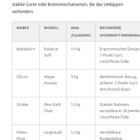
stabile Gurte oder Bremsmechanismen, die das Umkippen
verhindern.
MARKE
MODELL
MAX.
BESONDERE
ZULADUNG
SICHERHEITSMERKMA
BabyBjörn
Balance
13 kg
Ergonomisches Design
Soft
3-Punkt-Gurt,
rutschfeste Füße
Chicco
Wippe
9 kg
Abnehmbarer Bezug,
Hoopla
sicherer 5-Punkt-Gurt,
Anti-Rutsch-Basis
Stokke
Flexi Bath
15 kg
Stabiler Rahmen,
Chair
verstellbarer Sitzwinkel
rutschfeste Füße
Fisher-
Liegestuhl
12 kg
Verstellbare
Price
Rückenlehne,