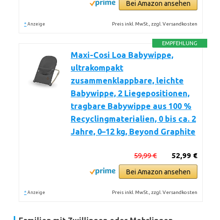
Bei Amazon ansehen
*
Preis inkl. MwSt., zzgl. Versandkosten
Anzeige
EMPFEHLUNG
Maxi-Cosi Loa Babywippe,
ultrakompakt
zusammenklappbare, leichte
Babywippe, 2 Liegepositionen,
tragbare Babywippe aus 100 %
Recyclingmaterialien, 0 bis ca. 2
Jahre, 0–12 kg, Beyond Graphite
59,99 €
52,99 €
Bei Amazon ansehen
*
Preis inkl. MwSt., zzgl. Versandkosten
Anzeige