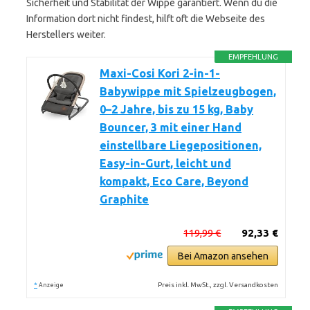
Sicherheit und Stabilität der Wippe garantiert. Wenn du die
Information dort nicht findest, hilft oft die Webseite des
Herstellers weiter.
EMPFEHLUNG
Maxi-Cosi Kori 2-in-1-
Babywippe mit Spielzeugbogen,
0–2 Jahre, bis zu 15 kg, Baby
Bouncer, 3 mit einer Hand
einstellbare Liegepositionen,
Easy-in-Gurt, leicht und
kompakt, Eco Care, Beyond
Graphite
119,99 €
92,33 €
Bei Amazon ansehen
*
Preis inkl. MwSt., zzgl. Versandkosten
Anzeige