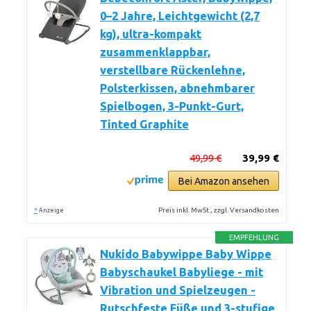
0–2 Jahre, Leichtgewicht (2,7
kg), ultra-kompakt
zusammenklappbar,
verstellbare Rückenlehne,
Polsterkissen, abnehmbarer
Spielbogen, 3-Punkt-Gurt,
Tinted Graphite
49,99 €
39,99 €
Bei Amazon ansehen
*
Preis inkl. MwSt., zzgl. Versandkosten
Anzeige
EMPFEHLUNG
Nukido Babywippe Baby Wippe
Babyschaukel Babyliege - mit
Vibration und Spielzeugen -
Rutschfeste Füße und 3-stufige