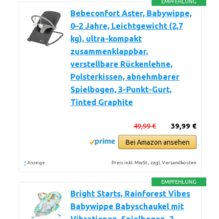
EMPFEHLUNG
Bebeconfort Aster, Babywippe,
0–2 Jahre, Leichtgewicht (2,7
kg), ultra-kompakt
zusammenklappbar,
verstellbare Rückenlehne,
Polsterkissen, abnehmbarer
Spielbogen, 3-Punkt-Gurt,
Tinted Graphite
49,99 €
39,99 €
Bei Amazon ansehen
*
Preis inkl. MwSt., zzgl. Versandkosten
Anzeige
EMPFEHLUNG
Bright Starts, Rainforest Vibes
Babywippe Babyschaukel mit