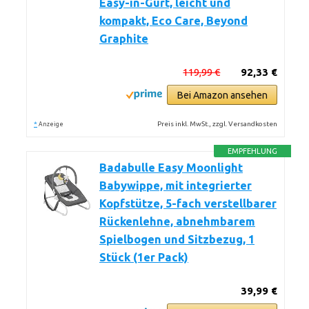
Easy-in-Gurt, leicht und
kompakt, Eco Care, Beyond
Graphite
119,99 €
92,33 €
Bei Amazon ansehen
*
Preis inkl. MwSt., zzgl. Versandkosten
Anzeige
EMPFEHLUNG
Badabulle Easy Moonlight
Babywippe, mit integrierter
Kopfstütze, 5-fach verstellbarer
Rückenlehne, abnehmbarem
Spielbogen und Sitzbezug, 1
Stück (1er Pack)
39,99 €