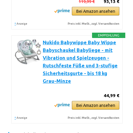
119,99 €
93,13 €
Bei Amazon ansehen
*
Preis inkl. MwSt., zzgl. Versandkosten
Anzeige
EMPFEHLUNG
Nukido Babywippe Baby Wippe
Babyschaukel Babyliege - mit
Vibration und Spielzeugen -
Rutschfeste Füße und 3-stufige
Sicherheitsgurte - bis 18 kg
Grau-Minze
44,99 €
Bei Amazon ansehen
*
Preis inkl. MwSt., zzgl. Versandkosten
Anzeige