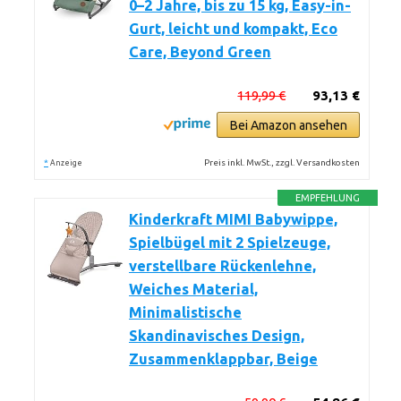
0–2 Jahre, bis zu 15 kg, Easy-in-
Gurt, leicht und kompakt, Eco
Care, Beyond Green
119,99 €
93,13 €
Bei Amazon ansehen
*
Preis inkl. MwSt., zzgl. Versandkosten
Anzeige
EMPFEHLUNG
Kinderkraft MIMI Babywippe,
Spielbügel mit 2 Spielzeuge,
verstellbare Rückenlehne,
Weiches Material,
Minimalistische
Skandinavisches Design,
Zusammenklappbar, Beige