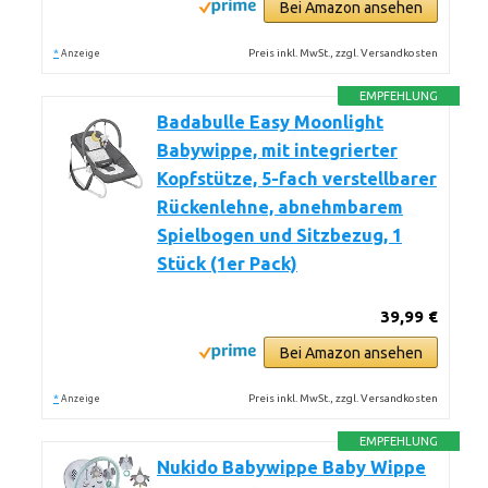
Bei Amazon ansehen
*
Preis inkl. MwSt., zzgl. Versandkosten
Anzeige
EMPFEHLUNG
Badabulle Easy Moonlight
Babywippe, mit integrierter
Kopfstütze, 5-fach verstellbarer
Rückenlehne, abnehmbarem
Spielbogen und Sitzbezug, 1
Stück (1er Pack)
39,99 €
Bei Amazon ansehen
*
Preis inkl. MwSt., zzgl. Versandkosten
Anzeige
EMPFEHLUNG
Nukido Babywippe Baby Wippe