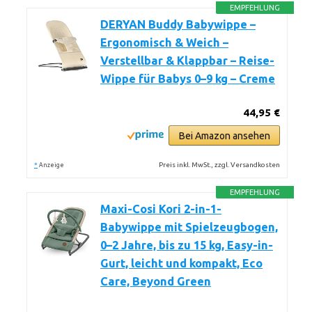
EMPFEHLUNG
DERYAN Buddy Babywippe –
Ergonomisch & Weich –
Verstellbar & Klappbar – Reise-
Wippe für Babys 0–9 kg – Creme
44,95 €
Bei Amazon ansehen
*
Preis inkl. MwSt., zzgl. Versandkosten
Anzeige
EMPFEHLUNG
Maxi-Cosi Kori 2-in-1-
Babywippe mit Spielzeugbogen,
0–2 Jahre, bis zu 15 kg, Easy-in-
Gurt, leicht und kompakt, Eco
Care, Beyond Green