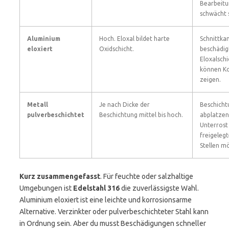
Bearbeit
schwächt s
Aluminium
Hoch. Eloxal bildet harte
Schnittka
eloxiert
Oxidschicht.
beschädig
Eloxalschi
können Ko
zeigen.
Metall
Je nach Dicke der
Beschicht
pulverbeschichtet
Beschichtung mittel bis hoch.
abplatzen
Unterrost
freigeleg
Stellen mö
Kurz zusammengefasst
. Für feuchte oder salzhaltige
Umgebungen ist
Edelstahl 316
die zuverlässigste Wahl.
Aluminium eloxiert ist eine leichte und korrosionsarme
Alternative. Verzinkter oder pulverbeschichteter Stahl kann
in Ordnung sein. Aber du musst Beschädigungen schneller