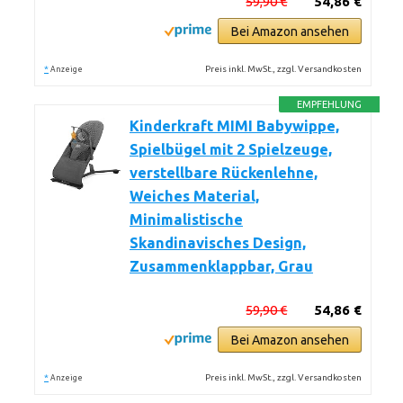
59,90 €
54,86 €
Bei Amazon ansehen
*
Preis inkl. MwSt., zzgl. Versandkosten
Anzeige
EMPFEHLUNG
Kinderkraft MIMI Babywippe,
Spielbügel mit 2 Spielzeuge,
verstellbare Rückenlehne,
Weiches Material,
Minimalistische
Skandinavisches Design,
Zusammenklappbar, Grau
59,90 €
54,86 €
Bei Amazon ansehen
*
Preis inkl. MwSt., zzgl. Versandkosten
Anzeige