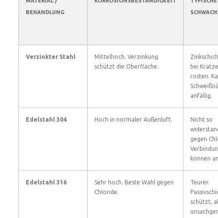
MATERIAL /
KORROSIONSBESTÄNDIGKEIT
TYPISCHE
BEHANDLUNG
SCHWACH
Verzinkter Stahl
Mittelhoch. Verzinkung
Zinkschic
schützt die Oberfläche.
bei Kratz
rosten. K
Schweißn
anfällig.
Edelstahl 304
Hoch in normaler Außenluft.
Nicht so
widerstan
gegen Chl
Verbindu
können an
Edelstahl 316
Sehr hoch. Beste Wahl gegen
Teurer.
Chloride.
Passivschi
schützt, a
unsachge