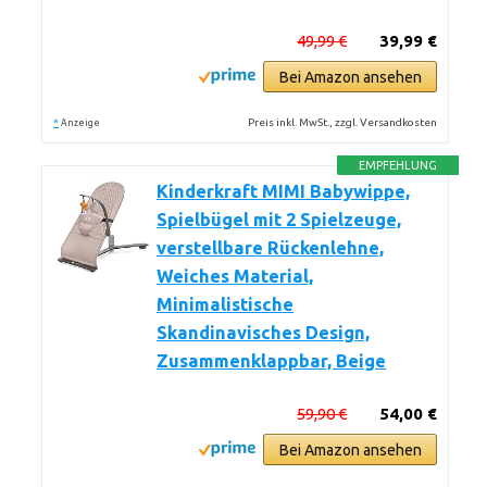
49,99 €
39,99 €
Bei Amazon ansehen
*
Preis inkl. MwSt., zzgl. Versandkosten
Anzeige
EMPFEHLUNG
Kinderkraft MIMI Babywippe,
Spielbügel mit 2 Spielzeuge,
verstellbare Rückenlehne,
Weiches Material,
Minimalistische
Skandinavisches Design,
Zusammenklappbar, Beige
59,90 €
54,00 €
Bei Amazon ansehen