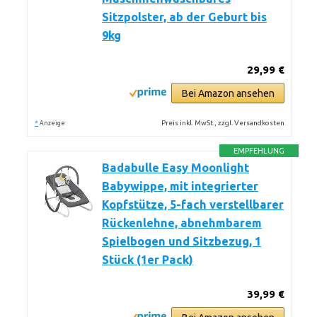
Sitzpolster, ab der Geburt bis
9kg
29,99 €
Bei Amazon ansehen
*
Preis inkl. MwSt., zzgl. Versandkosten
Anzeige
EMPFEHLUNG
Badabulle Easy Moonlight
Babywippe, mit integrierter
Kopfstütze, 5-fach verstellbarer
Rückenlehne, abnehmbarem
Spielbogen und Sitzbezug, 1
Stück (1er Pack)
39,99 €