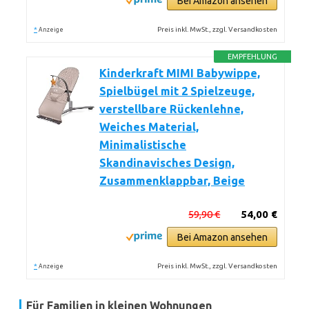
Bei Amazon ansehen
*
Preis inkl. MwSt., zzgl. Versandkosten
Anzeige
EMPFEHLUNG
Kinderkraft MIMI Babywippe,
Spielbügel mit 2 Spielzeuge,
verstellbare Rückenlehne,
Weiches Material,
Minimalistische
Skandinavisches Design,
Zusammenklappbar, Beige
59,90 €
54,00 €
Bei Amazon ansehen
*
Preis inkl. MwSt., zzgl. Versandkosten
Anzeige
Für Familien in kleinen Wohnungen