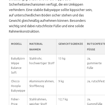
Sicherheitsmechanismen verfügt, die ein Umkippen
verhindern. Eine stabile Babywippe sollte kippsicher sein,
auf unterschiedlichen Böden sicher stehen und das
Gewicht gleichmäßig aufnehmen können. Besonders
wichtig sind dabei rutschfeste Füße und eine solide
Rahmenkonstruktion.
MODELL
MATERIAL
GEWICHTSGRENZE
RUTSCHFEST
RAHMEN
FÜSSE
BabyBjörn
Stahlrohr,
13 kg
Ja,
Wippe
hochwertiger Stoff
gummierte
Balance
Füße
Soft
Chicco
Aluminiumrahmen,
9 kg
Ja, rutschfest
Hoopla
Stoffbezug
Babywippe
Fisher-
Stahlrahmen,
12,7 kg
Ja,
Price
weicher Stoff
Gummifüße