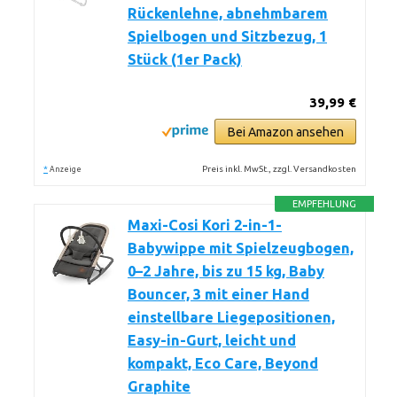
Rückenlehne, abnehmbarem
Spielbogen und Sitzbezug, 1
Stück (1er Pack)
39,99 €
Bei Amazon ansehen
*
Preis inkl. MwSt., zzgl. Versandkosten
Anzeige
EMPFEHLUNG
Maxi-Cosi Kori 2-in-1-
Babywippe mit Spielzeugbogen,
0–2 Jahre, bis zu 15 kg, Baby
Bouncer, 3 mit einer Hand
einstellbare Liegepositionen,
Easy-in-Gurt, leicht und
kompakt, Eco Care, Beyond
Graphite