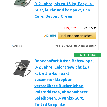
0–2 Jahre, bis zu 15 kg, Easy-in-
Gurt, leicht und kompakt, Eco
Care, Beyond Green
119,99 €
93,13 €
Bei Amazon ansehen
*
Preis inkl. MwSt., zzgl. Versandkosten
Anzeige
EMPFEHLUNG
Bebeconfort Aster, Babywippe,
0–2 Jahre, Leichtgewicht (2,7
kg), ultra-kompakt
zusammenklappbar,
verstellbare Rückenlehne,
Polsterkissen, abnehmbarer
Spielbogen, 3-Punkt-Gurt,
Tinted Graphite