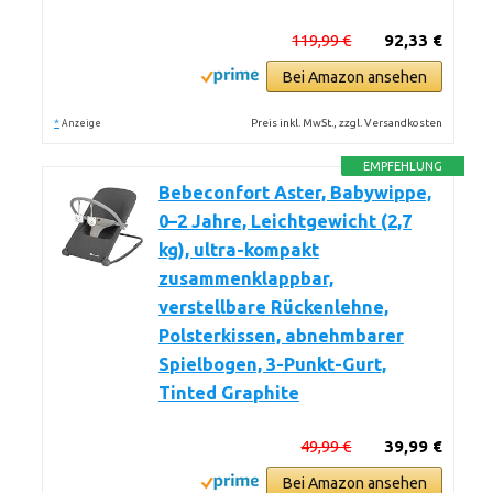
119,99 €
92,33 €
Bei Amazon ansehen
*
Preis inkl. MwSt., zzgl. Versandkosten
Anzeige
EMPFEHLUNG
Bebeconfort Aster, Babywippe,
0–2 Jahre, Leichtgewicht (2,7
kg), ultra-kompakt
zusammenklappbar,
verstellbare Rückenlehne,
Polsterkissen, abnehmbarer
Spielbogen, 3-Punkt-Gurt,
Tinted Graphite
49,99 €
39,99 €
Bei Amazon ansehen