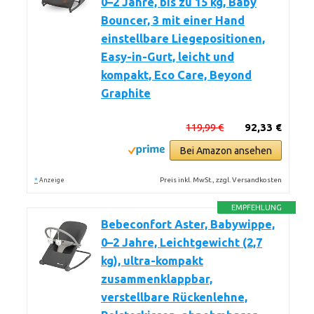
0–2 Jahre, bis zu 15 kg, Baby
Bouncer, 3 mit einer Hand
einstellbare Liegepositionen,
Easy-in-Gurt, leicht und
kompakt, Eco Care, Beyond
Graphite
119,99 €
92,33 €
Bei Amazon ansehen
*
Preis inkl. MwSt., zzgl. Versandkosten
Anzeige
EMPFEHLUNG
Bebeconfort Aster, Babywippe,
0–2 Jahre, Leichtgewicht (2,7
kg), ultra-kompakt
zusammenklappbar,
verstellbare Rückenlehne,