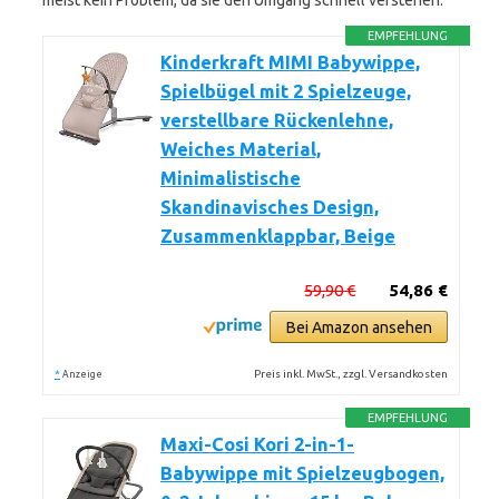
meist kein Problem, da sie den Umgang schnell verstehen.
EMPFEHLUNG
Kinderkraft MIMI Babywippe,
Spielbügel mit 2 Spielzeuge,
verstellbare Rückenlehne,
Weiches Material,
Minimalistische
Skandinavisches Design,
Zusammenklappbar, Beige
59,90 €
54,86 €
Bei Amazon ansehen
*
Preis inkl. MwSt., zzgl. Versandkosten
Anzeige
EMPFEHLUNG
Maxi-Cosi Kori 2-in-1-
Babywippe mit Spielzeugbogen,