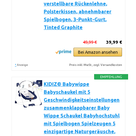
verstellbare Rückenlehne,
Polsterkissen, abnehmbarer
Spielbogen, 3-Punkt-Gurt,
Tinted Graphite
49,99 €
39,99 €
Bei Amazon ansehen
*
Preis inkl. MwSt., zzgl. Versandkosten
Anzeige
EMPFEHLUNG
KIDIZ® Babywippe
Babyschaukel mit 5
Geschwindigkeitseinstellungen
zusammenklappbarer Baby
Wippe Schaukel Babyhochstuhl
mit Spielbogen Spielzeugen 5
einzigartige Naturgeräusche,