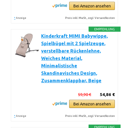
Bei Amazon ansehen
*
Preis inkl. MwSt., zzgl. Versandkosten
Anzeige
EMPFEHLUNG
Kinderkraft MIMI Babywippe,
Spielbügel mit 2 Spielzeuge,
verstellbare Rückenlehne,
Weiches Material,
Minimalistische
Skandinavisches Design,
Zusammenklappbar, Beige
59,90 €
54,86 €
Bei Amazon ansehen
*
Preis inkl. MwSt., zzgl. Versandkosten
Anzeige
EMPFEHLUNG