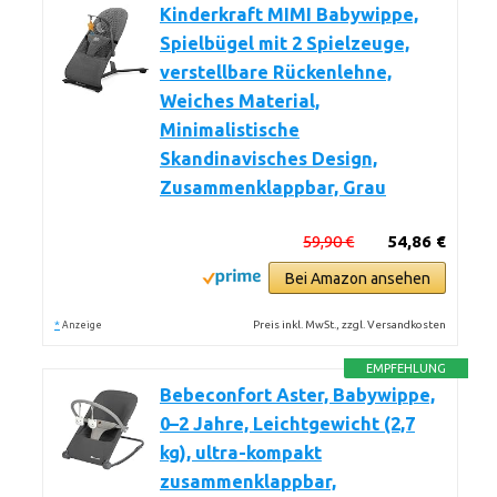
Kinderkraft MIMI Babywippe,
Spielbügel mit 2 Spielzeuge,
verstellbare Rückenlehne,
Weiches Material,
Minimalistische
Skandinavisches Design,
Zusammenklappbar, Grau
59,90 €
54,86 €
Bei Amazon ansehen
*
Preis inkl. MwSt., zzgl. Versandkosten
Anzeige
EMPFEHLUNG
Bebeconfort Aster, Babywippe,
0–2 Jahre, Leichtgewicht (2,7
kg), ultra-kompakt
zusammenklappbar,