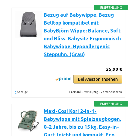
EMPFEHLUNG
Bezug auf Babywippe. Bezug
Belltop kompatibel mit
BabyBjörn Wippe: Balance, Soft
und Bliss. Babysitz Ergonomisch
Babywippe. Hypoallergenic
Steppuhn. (Grau)
25,90 €
Bei Amazon ansehen
*
Preis inkl. MwSt., zzgl. Versandkosten
Anzeige
EMPFEHLUNG
Maxi-Cosi Kori 2-in-1-
Babywippe mit Spielzeugbogen,
0–2 Jahre, bis zu 15 kg, Easy-in-
Gurt, leicht und kompakt, Eco