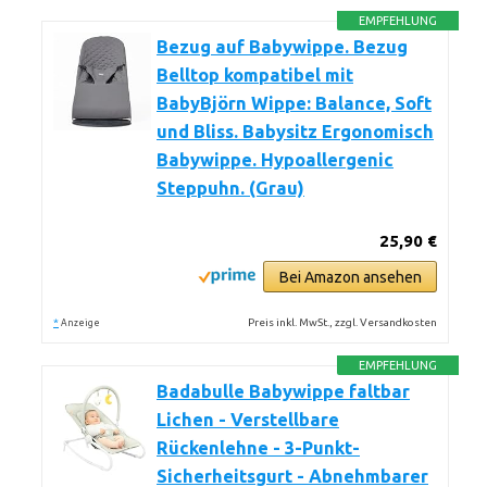
EMPFEHLUNG
Bezug auf Babywippe. Bezug
Belltop kompatibel mit
BabyBjörn Wippe: Balance, Soft
und Bliss. Babysitz Ergonomisch
Babywippe. Hypoallergenic
Steppuhn. (Grau)
25,90 €
Bei Amazon ansehen
*
Preis inkl. MwSt., zzgl. Versandkosten
Anzeige
EMPFEHLUNG
Badabulle Babywippe faltbar
Lichen - Verstellbare
Rückenlehne - 3-Punkt-
Sicherheitsgurt - Abnehmbarer