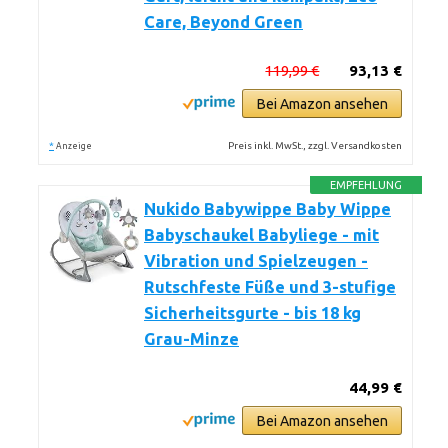
Care, Beyond Green
119,99 €
93,13 €
Bei Amazon ansehen
*
Preis inkl. MwSt., zzgl. Versandkosten
Anzeige
EMPFEHLUNG
Nukido Babywippe Baby Wippe
Babyschaukel Babyliege - mit
Vibration und Spielzeugen -
Rutschfeste Füße und 3-stufige
Sicherheitsgurte - bis 18 kg
Grau-Minze
44,99 €
Bei Amazon ansehen