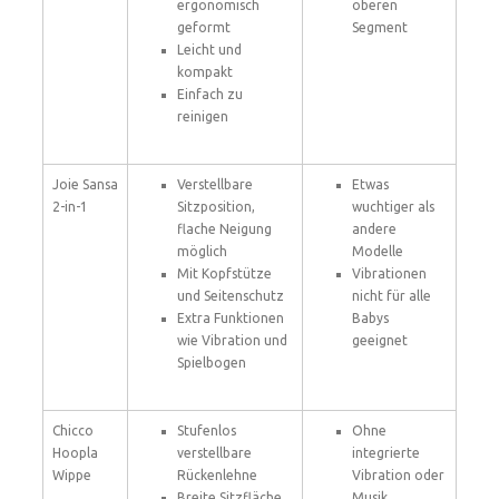
ergonomisch
oberen
geformt
Segment
Leicht und
kompakt
Einfach zu
reinigen
Joie Sansa
Verstellbare
Etwas
2-in-1
Sitzposition,
wuchtiger als
flache Neigung
andere
möglich
Modelle
Mit Kopfstütze
Vibrationen
und Seitenschutz
nicht für alle
Extra Funktionen
Babys
wie Vibration und
geeignet
Spielbogen
Chicco
Stufenlos
Ohne
Hoopla
verstellbare
integrierte
Wippe
Rückenlehne
Vibration oder
Breite Sitzfläche,
Musik