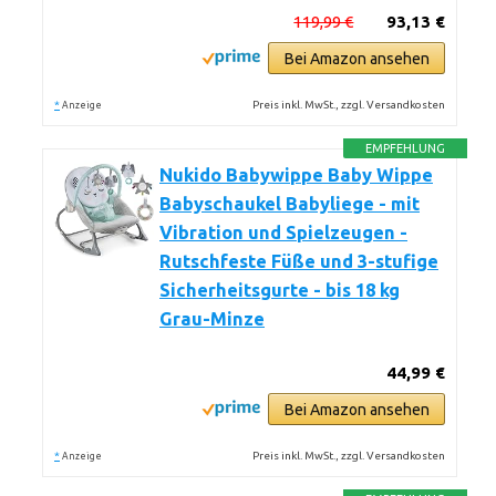
119,99 €
93,13 €
Bei Amazon ansehen
*
Preis inkl. MwSt., zzgl. Versandkosten
Anzeige
EMPFEHLUNG
Nukido Babywippe Baby Wippe
Babyschaukel Babyliege - mit
Vibration und Spielzeugen -
Rutschfeste Füße und 3-stufige
Sicherheitsgurte - bis 18 kg
Grau-Minze
44,99 €
Bei Amazon ansehen
*
Preis inkl. MwSt., zzgl. Versandkosten
Anzeige