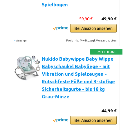
Spielbogen
59,90 €
49,90 €
Bei Amazon ansehen
*
Preis inkl. MwSt., zzgl. Versandkosten
Anzeige
EMPFEHLUNG
Nukido Babywippe Baby Wippe
Babyschaukel Babyliege - mit
Vibration und Spielzeugen -
Rutschfeste Füße und 3-stufige
Sicherheitsgurte - bis 18 kg
Grau-Minze
44,99 €
Bei Amazon ansehen