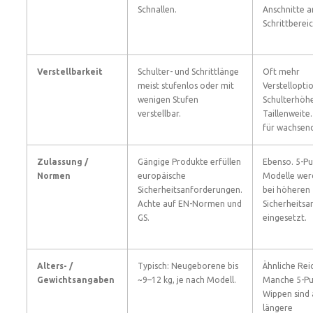
Schnallen.
Anschnitte 
Schrittbereic
Verstellbarkeit
Schulter- und Schrittlänge
Oft mehr
meist stufenlos oder mit
Verstellopti
wenigen Stufen
Schulterhöh
verstellbar.
Taillenweite
für wachsend
Zulassung /
Gängige Produkte erfüllen
Ebenso. 5-Pu
Normen
europäische
Modelle wer
Sicherheitsanforderungen.
bei höheren
Achte auf EN-Normen und
Sicherheitsa
GS.
eingesetzt.
Alters- /
Typisch: Neugeborene bis
Ähnliche Rei
Gewichtsangaben
~9–12 kg, je nach Modell.
Manche 5-Pu
Wippen sind 
längere