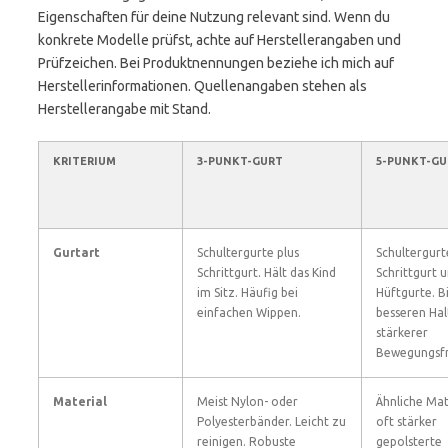
Eigenschaften für deine Nutzung relevant sind. Wenn du
konkrete Modelle prüfst, achte auf Herstellerangaben und
Prüfzeichen. Bei Produktnennungen beziehe ich mich auf
Herstellerinformationen. Quellenangaben stehen als
Herstellerangabe mit Stand.
KRITERIUM
3-PUNKT-GURT
5-PUNKT-GU
Gurtart
Schultergurte plus
Schultergurt
Schrittgurt. Hält das Kind
Schrittgurt 
im Sitz. Häufig bei
Hüftgurte. B
einfachen Wippen.
besseren Hal
stärkerer
Bewegungsfr
Material
Meist Nylon- oder
Ähnliche Mat
Polyesterbänder. Leicht zu
oft stärker
reinigen. Robuste
gepolsterte