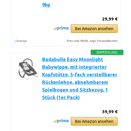
9kg
29,99 €
Bei Amazon ansehen
*
Preis inkl. MwSt., zzgl. Versandkosten
Anzeige
EMPFEHLUNG
Badabulle Easy Moonlight
Babywippe, mit integrierter
Kopfstütze, 5-fach verstellbarer
Rückenlehne, abnehmbarem
Spielbogen und Sitzbezug, 1
Stück (1er Pack)
39,99 €
Bei Amazon ansehen