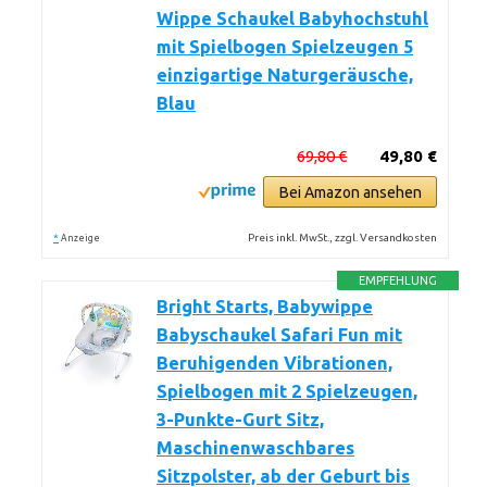
Wippe Schaukel Babyhochstuhl
mit Spielbogen Spielzeugen 5
einzigartige Naturgeräusche,
Blau
69,80 €
49,80 €
Bei Amazon ansehen
*
Preis inkl. MwSt., zzgl. Versandkosten
Anzeige
EMPFEHLUNG
Bright Starts, Babywippe
Babyschaukel Safari Fun mit
Beruhigenden Vibrationen,
Spielbogen mit 2 Spielzeugen,
3-Punkte-Gurt Sitz,
Maschinenwaschbares
Sitzpolster, ab der Geburt bis