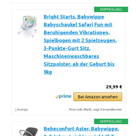
EMPFEHLUNG
Bright Starts, Babywippe
Babyschaukel Safari Fun mit
Beruhigenden Vibrationen,
Spielbogen mit 2 Spielzeugen,
3-Punkte-Gurt Sitz,
Maschinenwaschbares
Sitzpolster, ab der Geburt bis
9kg
29,99 €
Bei Amazon ansehen
*
Preis inkl. MwSt., zzgl. Versandkosten
Anzeige
EMPFEHLUNG
Bebeconfort Aster, Babywippe,