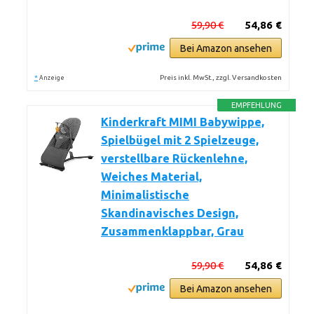
59,90 €
54,86 €
Bei Amazon ansehen
*
Preis inkl. MwSt., zzgl. Versandkosten
Anzeige
EMPFEHLUNG
Kinderkraft MIMI Babywippe,
Spielbügel mit 2 Spielzeuge,
verstellbare Rückenlehne,
Weiches Material,
Minimalistische
Skandinavisches Design,
Zusammenklappbar, Grau
59,90 €
54,86 €
Bei Amazon ansehen